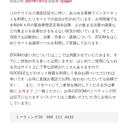
投稿日時:
2021年7月1日
投稿者:
ryogan
コロナウイルス感染症拡大に伴い、あらゆる業種でインターネッ
トを利用したリモートでの会合が行われています。お寺関連でも
令和2年４月の緊急事態宣言発令以降、人の集まる法要や講座な
どの集まりを自粛せざるをえない状況が続いています。そこで、
当院でも試験的に、法要・月参り・講座について、ZOOMをはじ
めリモート会議用ツールを利用して実施しております。
ZOOMの使い方についてはここでは渇愛させていただきます。す
でにご存知の方も多いとは思いますが、はじめてご使用になられ
る方はサイト上に丁寧な説明がたくさんありますので、
GOOGLEなどのネット検索を利用して各自お調べいただければ
幸いです（お寺に直接お電話でお問い合わせいただいても結構で
す）。 また、リモートにてご参加を検討してくださる方は事
前に
お寺まで
ご一報ください。お寺のZOOMのミーティングID
は以下になります (パスコートはご連絡いただいた方にお知らせ
しています)。