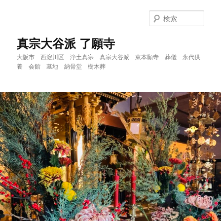
メ
サ
イ
ブ
検
ン
コ
索
コ
ン
真宗大谷派 了願寺
ン
テ
大阪市 西淀川区 浄土真宗 真宗大谷派 東本願寺 葬儀 永代供
テ
ン
養 会館 墓地 納骨堂 樹木葬
ン
ツ
ツ
へ
へ
移
移
動
動