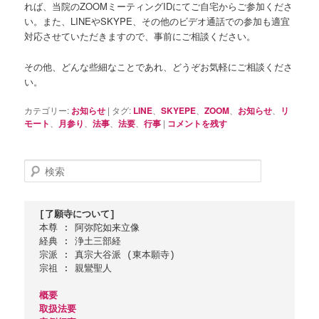
れば、当院のZOOMミーティングIDにてご自宅からご参加くださ
い。また、LINEやSKYPE、その他のビデオ通話での参加も適宜
対応させていただきますので、事前にご相談ください。
その他、どんな些細なことであれ、どうぞお気軽にご相談くださ
い。
カテゴリー:
お知らせ
|
タグ:
LINE
、
SKYEPE
、
ZOOM
、
お知らせ
、
リ
モート
、
月参り
、
法事
、
法要
、
行事
|
コメントを残す
検
索
[了願寺について]
本尊 : 阿弥陀如来立像

経典 : 浄土三部経

宗派 : 真宗大谷派 (東本願寺)

宗祖 : 親鸞聖人

概要
取扱法要