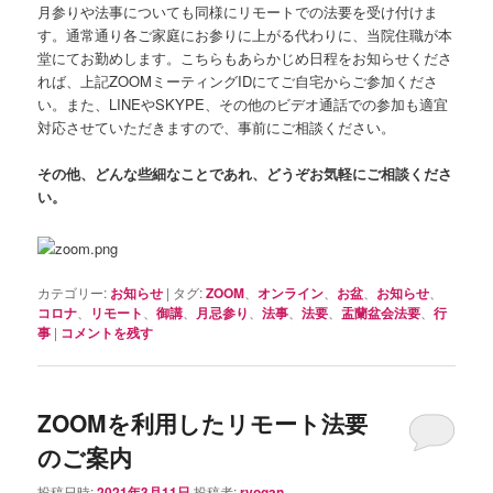
月参りや法事についても同様にリモートでの法要を受け付けま
す。通常通り各ご家庭にお参りに上がる代わりに、当院住職が本
堂にてお勤めします。こちらもあらかじめ日程をお知らせくださ
れば、上記ZOOMミーティングIDにてご自宅からご参加くださ
い。また、LINEやSKYPE、その他のビデオ通話での参加も適宜
対応させていただきますので、事前にご相談ください。
その他、どんな些細なことであれ、どうぞお気軽にご相談くださ
い。
カテゴリー:
お知らせ
|
タグ:
ZOOM
、
オンライン
、
お盆
、
お知らせ
、
コロナ
、
リモート
、
御講
、
月忌参り
、
法事
、
法要
、
盂蘭盆会法要
、
行
事
|
コメントを残す
ZOOMを利用したリモート法要
のご案内
投稿日時:
2021年3月11日
投稿者:
ryogan