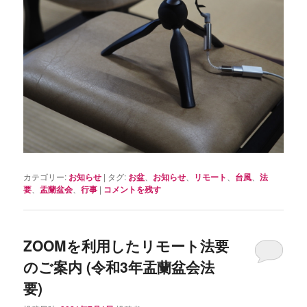
カテゴリー:
お知らせ
|
タグ:
お盆
、
お知らせ
、
リモート
、
台風
、
法
要
、
盂蘭盆会
、
行事
|
コメントを残す
ZOOMを利用したリモート法要
のご案内 (令和3年盂蘭盆会法
要)