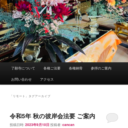
メ
了願寺について
各種ご法要
各種納骨
参拝のご案内
イ
ン
お問い合わせ
アクセス
メ
ニ
ュ
「
リモート
」タグアーカイブ
ー
令和5年 秋の彼岸会法要 ご案内
投稿日時:
2023年9月10日
投稿者:
cancan