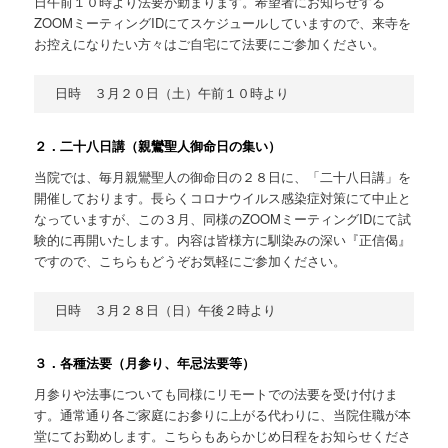
日午前１０時より法要が勤まります。希望者にお知らせする
ZOOMミーティングIDにてスケジュールしていますので、来寺を
お控えになりたい方々はご自宅にて法要にご参加ください。
２．二十八日講（親鸞聖人御命日の集い）
当院では、毎月親鸞聖人の御命日の２８日に、「二十八日講」を
開催しております。長らくコロナウイルス感染症対策にて中止と
なっていますが、この３月、同様のZOOMミーティングIDにて試
験的に再開いたします。内容は皆様方に馴染みの深い『正信偈』
ですので、こちらもどうぞお気軽にご参加ください。
３．各種法要（月参り、年忌法要等）
月参りや法事についても同様にリモートでの法要を受け付けま
す。通常通り各ご家庭にお参りに上がる代わりに、当院住職が本
堂にてお勤めします。こちらもあらかじめ日程をお知らせくださ