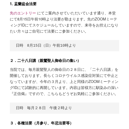
1. 盂蘭盆会法要
先のエントリー
にてご案内させていただいています通り、本堂
にて8月15日午前10時より法要が勤まります。先のZOOMミーテ
ィングIDにてスケジュールしていますので、来寺をお控えになり
たい方々はご自宅にて法要にご参加ください。
２．二十八日講（親鸞聖人御命日の集い）
当院では、毎月親鸞聖人の御命日の２８日に、「二十八日講」を
開催しております。長らくコロナウイルス感染症対策にて中止と
なっていますが、今年の３月より、上と同様のZOOMミーティン
グIDにて試験的に再開しています。内容は皆様方に馴染みの深い
『正信偈』ですので、こちらもどうぞお気軽にご参加ください。
３．各種法要（月参り、年忌法要等）