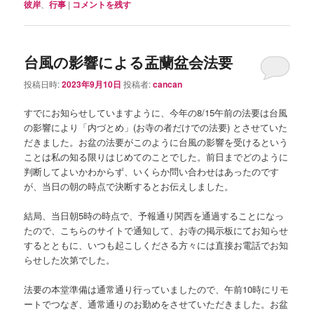
彼岸
、
行事
|
コメントを残す
台風の影響による盂蘭盆会法要
投稿日時:
2023年9月10日
投稿者:
cancan
すでにお知らせしていますように、今年の8/15午前の法要は台風
の影響により「内づとめ」(お寺の者だけでの法要) とさせていた
だきました。お盆の法要がこのように台風の影響を受けるという
ことは私の知る限りはじめてのことでした。前日までどのように
判断してよいかわからず、いくらか問い合わせはあったのです
が、当日の朝の時点で決断するとお伝えしました。
結局、当日朝5時の時点で、予報通り関西を通過することになっ
たので、こちらのサイトで通知して、お寺の掲示板にてお知らせ
するとともに、いつも起こしくださる方々には直接お電話でお知
らせした次第でした。
法要の本堂準備は通常通り行っていましたので、午前10時にリモ
ートでつなぎ、通常通りのお勤めをさせていただきました。お盆