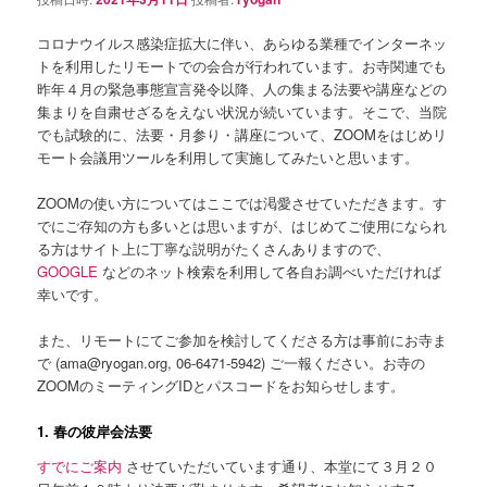
コロナウイルス感染症拡大に伴い、あらゆる業種でインターネッ
トを利用したリモートでの会合が行われています。お寺関連でも
昨年４月の緊急事態宣言発令以降、人の集まる法要や講座などの
集まりを自粛せざるをえない状況が続いています。そこで、当院
でも試験的に、法要・月参り・講座について、ZOOMをはじめリ
モート会議用ツールを利用して実施してみたいと思います。
ZOOMの使い方についてはここでは渇愛させていただきます。す
でにご存知の方も多いとは思いますが、はじめてご使用になられ
る方はサイト上に丁寧な説明がたくさんありますので、
GOOGLE
などのネット検索を利用して各自お調べいただければ
幸いです。
また、リモートにてご参加を検討してくださる方は事前にお寺ま
で (ama@ryogan.org, 06-6471-5942) ご一報ください。お寺の
ZOOMのミーティングIDとパスコードをお知らせします。
1. 春の彼岸会法要
すでにご案内
させていただいています通り、本堂にて３月２０