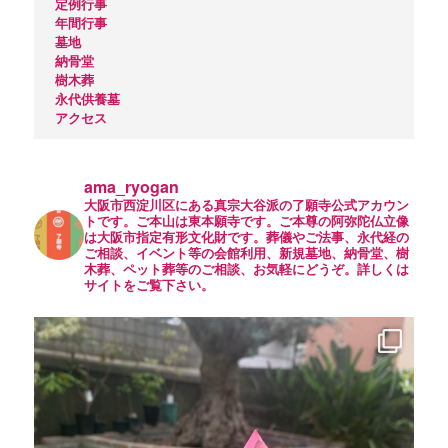
定例行事
年間行事
墓地
納骨堂
樹木葬
永代供養墓
アクセス
ama_ryogan
大阪市西淀川区にある真宗大谷派の了願寺公式アカウン
トです。ご本山は東本願寺です。ご本尊の阿弥陀仏立像
は大阪市指定有形文化財です。葬儀やご法事、永代経の
ご相談、イベント等の会館利用、新規墓地、納骨堂、樹
木葬、ペット葬等のご相談、お気軽にどうぞ。詳しくは
サイトをご覧下さい。