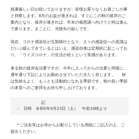
残暑厳しい日が続いておりますが、皆様お変りなくお過ごしの事
と拝察します。8月のお盆が過ぎれば、すぐにこの秋の彼岸のご
案内となり、彼岸が過ぎれば、年末の報恩講へ向けてと時は進ん
で参ります。まことに、光陰矢の如しです。
現在、コロナ感染症が五類移行となり、人々の感染症への意識は
だいぶ緩んできているとはいえ、感染自体は定期的に起こってお
り、「ウイズコロナ」の生活が続くという実感があります。
来る秋の彼岸会法要ですが、今年に入ってからの法要と同様に、
通年通り下記によりお勤めさせていただきたく存じます。 秋
は気候もよく、もっとも活動的になれる季節です。秋の良い季節
の本堂へのご参拝をお待ち申し上げております。
　　　　　　記

＊ご法名等はお寺からお配りしている用紙にご記入の上、ご
提出ください。