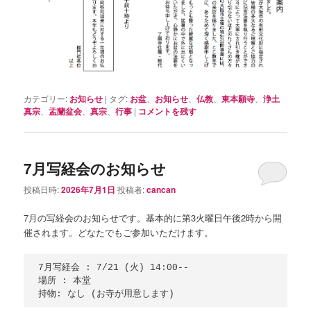
カテゴリー:
お知らせ
|
タグ:
お盆
、
お知らせ
、
仏教
、
東本願寺
、
浄土
真宗
、
盂蘭盆会
、
真宗
、
行事
|
コメントを残す
7月写経会のお知らせ
投稿日時:
2026年7月1日
投稿者:
cancan
7月の写経会のお知らせです。基本的に第3火曜日午後2時から開
催されます。どなたでもご参加いただけます。
7月写経会 : 7/21 (火) 14:00--

場所 : 本堂
