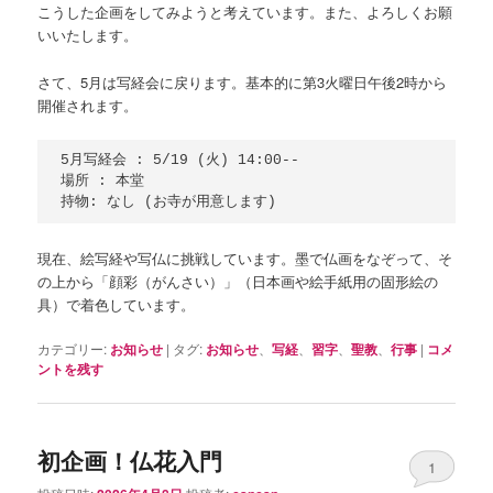
こうした企画をしてみようと考えています。また、よろしくお願
いいたします。
さて、5月は写経会に戻ります。基本的に第3火曜日午後2時から
開催されます。
5月写経会 : 5/19 (火) 14:00--

場所 : 本堂

現在、絵写経や写仏に挑戦しています。墨で仏画をなぞって、そ
の上から「顔彩（がんさい）」（日本画や絵手紙用の固形絵の
具）で着色しています。
カテゴリー:
お知らせ
|
タグ:
お知らせ
、
写経
、
習字
、
聖教
、
行事
|
コメ
ントを残す
初企画！仏花入門
1