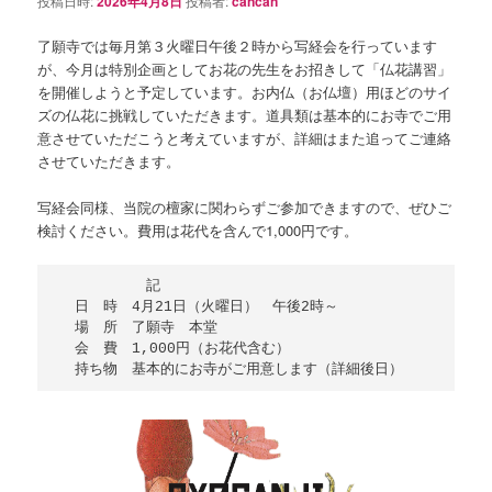
投稿日時:
2026年4月8日
投稿者:
cancan
了願寺では毎月第３火曜日午後２時から写経会を行っています
が、今月は特別企画としてお花の先生をお招きして「仏花講習」
を開催しようと予定しています。お内仏（お仏壇）用ほどのサイ
ズの仏花に挑戦していただきます。道具類は基本的にお寺でご用
意させていただこうと考えていますが、詳細はまた追ってご連絡
させていただきます。
写経会同様、当院の檀家に関わらずご参加できますので、ぜひご
検討ください。費用は花代を含んで1,000円です。
　　　　　　記

　日　時　4月21日（火曜日）　午後2時～

　場　所　了願寺　本堂

　会　費　1,000円（お花代含む）
