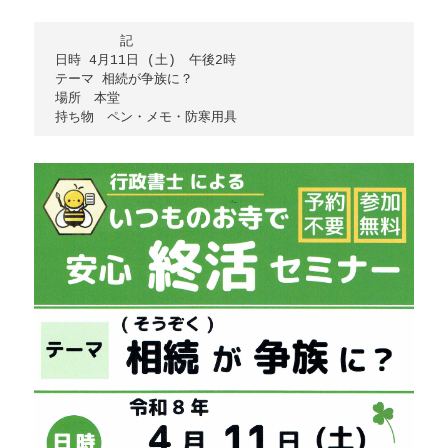
　　　　　記

日時 4月11日 (土)　午後2時

テーマ 相続が争族に？

場所　本堂
