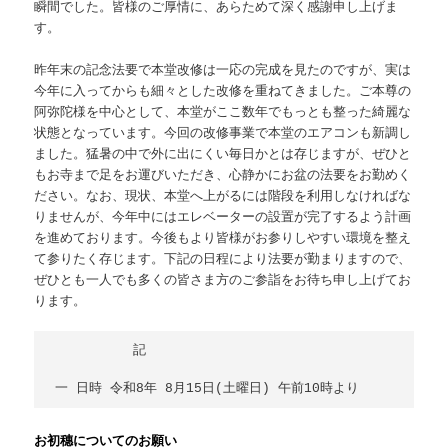
瞬間でした。皆様のご厚情に、あらためて深く感謝申し上げま
す。
昨年末の記念法要で本堂改修は一応の完成を見たのですが、実は
今年に入ってからも細々とした改修を重ねてきました。ご本尊の
阿弥陀様を中心として、本堂がここ数年でもっとも整った綺麗な
状態となっています。今回の改修事業で本堂のエアコンも新調し
ました。猛暑の中で外に出にくい毎日かとは存じますが、ぜひと
もお寺まで足をお運びいただき、心静かにお盆の法要をお勤めく
ださい。なお、現状、本堂へ上がるには階段を利用しなければな
りませんが、今年中にはエレベーターの設置が完了するよう計画
を進めております。今後もより皆様がお参りしやすい環境を整え
て参りたく存じます。下記の日程により法要が勤まりますので、
ぜひとも一人でも多くの皆さま方のご参詣をお待ち申し上げてお
ります。
　　　　　　記

お初穗についてのお願い