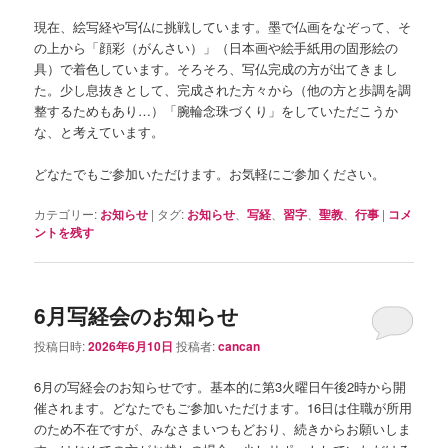
現在、絵写経や写仏に挑戦しています。墨で仏画をなぞって、そ
の上から「顔彩（がんさい）」（日本画や絵手紙用の固形絵の
具）で着色しています。そろそろ、写仏完成の方が出てきまし
た。少し息抜きとして、完成された方々から（他の方と歩調を調
整するためもあり…）「腕輪念珠づくり」をしていただこうか
な、と考えています。
どなたでもご参加いただけます。お気軽にご参加ください。
カテゴリー:
お知らせ
|
タグ:
お知らせ
、
写経
、
習字
、
聖教
、
行事
|
コメ
ントを残す
6月写経会のお知らせ
投稿日時:
2026年6月10日
投稿者:
cancan
6月の写経会のお知らせです。基本的に第3火曜日午後2時から開
催されます。どなたでもご参加いただけます。16日は住職が所用
のため不在ですが、みなさまいつもどおり、続きからお願いしま