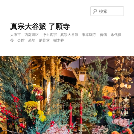
メ
サ
イ
ブ
検
ン
コ
索
コ
ン
真宗大谷派 了願寺
ン
テ
大阪市 西淀川区 浄土真宗 真宗大谷派 東本願寺 葬儀 永代供
テ
ン
養 会館 墓地 納骨堂 樹木葬
ン
ツ
ツ
へ
へ
移
移
動
動