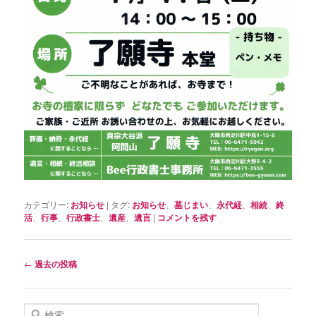
カテゴリー:
お知らせ
|
タグ:
お知らせ
、
墓じまい
、
永代経
、
相続
、
終
活
、
行事
、
行政書士
、
遺産
、
遺言
|
コメントを残す
投
←
過去の投稿
稿
ナ
ビ
検