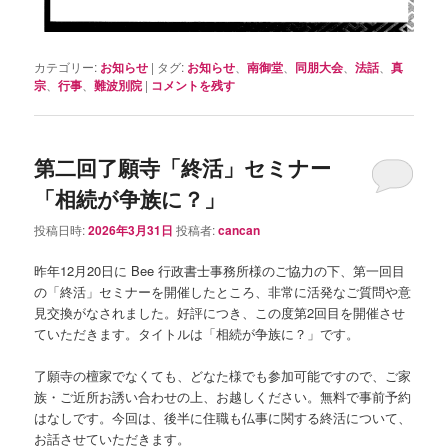
カテゴリー:
お知らせ
|
タグ:
お知らせ
、
南御堂
、
同朋大会
、
法話
、
真
宗
、
行事
、
難波別院
|
コメントを残す
第二回了願寺「終活」セミナー
「相続が争族に？」
投稿日時:
2026年3月31日
投稿者:
cancan
昨年12月20日に Bee 行政書士事務所様のご協力の下、第一回目
の「終活」セミナーを開催したところ、非常に活発なご質問や意
見交換がなされました。好評につき、この度第2回目を開催させ
ていただきます。タイトルは「相続が争族に？」です。
了願寺の檀家でなくても、どなた様でも参加可能ですので、ご家
族・ご近所お誘い合わせの上、お越しください。無料で事前予約
はなしです。今回は、後半に住職も仏事に関する終活について、
お話させていただきます。