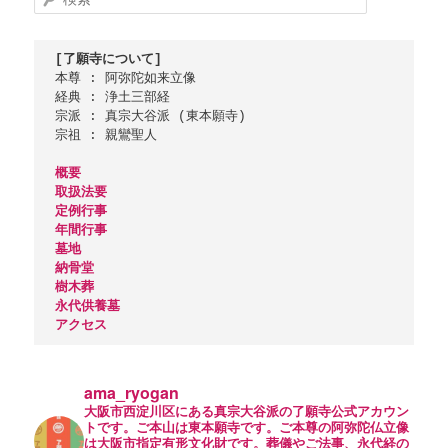
ゲ
索
ー
シ
[了願寺について]
ョ
本尊 : 阿弥陀如来立像

ン
経典 : 浄土三部経

宗派 : 真宗大谷派 (東本願寺)

宗祖 : 親鸞聖人

概要
取扱法要
定例行事
年間行事
墓地
納骨堂
樹木葬
永代供養墓
アクセス
ama_ryogan
大阪市西淀川区にある真宗大谷派の了願寺公式アカウン
トです。ご本山は東本願寺です。ご本尊の阿弥陀仏立像
は大阪市指定有形文化財です。葬儀やご法事、永代経の