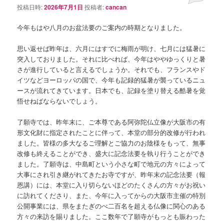
投稿日時:
2026年7月1日
投稿者:
cancan
今年もはや八月のお盆法要のご案内の時期となりました。
思い返せば昨年は、六月にはすでに梅雨が明け、七月には猛暑に
突入しておりました。それに比べれば、今年はややゆっくりと暑
さが進行していると言えるでしょうか。それでも、フランスやド
イツなどヨーロッパの国で、今年も記録的猛暑が襲っているニュ
ースが流れてきています。日本でも、記録を塗り替える酷暑を覚
悟せねばならないでしょう。
了願寺では、昨年末に、ご本尊である阿弥陀仏立像が大阪市の有
形文化財に指定されたことに伴って、本堂の部分的改修が行われ
ました。皆様の多大なるご理解とご協力のお陰様をもって、無事
改修も終えることができ、盛大に記念法要を執り行うことができ
ました。了願寺は、中島町という小さな町で地元の方々によって
大事にされ引き継がれてきたお寺ですが、昨年末の記念法要（報
恩講）には、本堂に入り切らないほどのたくさんの方々がお祝い
に訪れてくださり、また、今年に入ってからの大阪市主催の特別
公開事業には、県をまたぎのべ二百名を超える仏像に関心のある
方々の来訪を賜りました。ここ数年で了願寺がもっとも賑わった