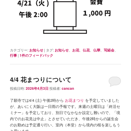
カテゴリー:
お知らせ
|
タグ:
お知らせ
、
お花
、
仏花
、
仏華
、
写経会
、
行事
|
1
件のフィードバック
4/4 花まつりについて
投稿日時:
2026年4月3日
投稿者:
cancan
了願寺では4/4 (土) 午後2時から
お花まつり
を予定していました
が、あいにく大阪は一日雨の予報です。来週の土曜日は「終活セ
ミナー」を予定しており、別日でなかなか設定し難いので、「境
内でのお花見は中止」とさせていただき、午後2時からの誕生会
のお勤めは予定通り行い、室内（本堂）から境内の桜を楽しもう
と思います。