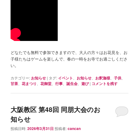
どなたでも無料で参加できますので、大人の方々はお花見を、お
子様たちはゲームを楽しんで、春の一時をお寺でお過ごしくださ
い。
カテゴリー:
お知らせ
|
タグ:
イベント
、
お知らせ
、
お釈迦様
、
子供
、
甘茶
、
花まつり
、
花御堂
、
行事
、
誕生会
、
遊び
|
コメントを残す
大阪教区 第48回 同朋大会のお
知らせ
投稿日時:
2026年3月31日
投稿者:
cancan