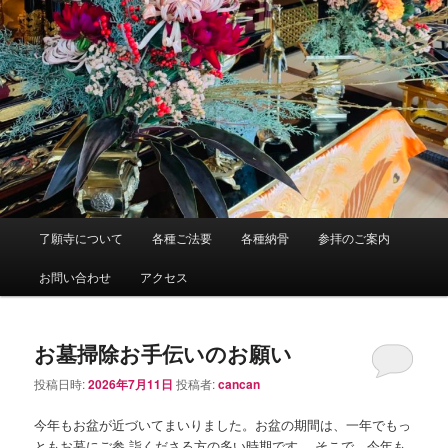
メ
了願寺について
各種ご法要
各種納骨
参拝のご案内
イ
ン
お問い合わせ
アクセス
メ
ニ
ュ
お墓掃除お手伝いのお願い
ー
投稿日時:
2026年7月11日
投稿者:
cancan
今年もお盆が近づいてまいりました。お盆の期間は、一年でもっ
ともお墓にご参 詣くださる方の多い時期です。 そこで、今年も