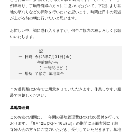
例年通り、了願寺有縁の方々にご協力いただいて、下記により墓
地の草刈りなどの掃除を行いたいと思います。時間は日中の気温
が上がる前の朝に行いたいと思います。
お忙しい中、誠に恐れ入りますが、何卒ご協力の程よろしくお願
いいたします。
　　　　　　記

 一 日時 令和8年7月31日(金)

    　　　午前6時から

　　　　　　( 一時間ほど )

＊お道具類はお寺でご用意させていただきます。作業しやすい服
装でお越しください。
墓地管理費
このお盆の期間に、一年間の墓地管理費(お水代)の受付を行って
おります。「8月12日(水)〜 16日(日)」の期間に正面玄関に了願
寺婦人会の方々にご協力いただき、受付していただきます。墓地