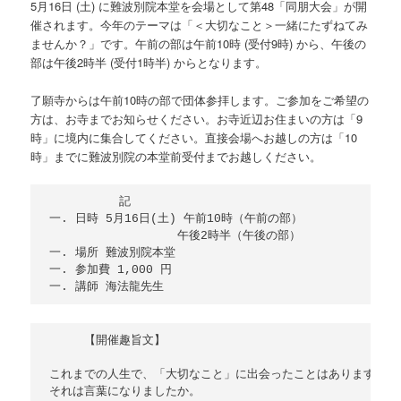
5月16日 (土) に難波別院本堂を会場として第48「同朋大会」が開
催されます。今年のテーマは「＜大切なこと＞一緒にたずねてみ
ませんか？」です。午前の部は午前10時 (受付9時) から、午後の
部は午後2時半 (受付1時半) からとなります。
了願寺からは午前10時の部で団体参拝します。ご参加をご希望の
方は、お寺までお知らせください。お寺近辺お住まいの方は「9
時」に境内に集合してください。直接会場へお越しの方は「10
時」までに難波別院の本堂前受付までお越しください。
　　　　　　記

一. 日時 5月16日(土) 午前10時（午前の部）

　　　　　　　　　　　午後2時半（午後の部）

一. 場所 難波別院本堂

一. 参加費 1,000 円

　　　【開催趣旨文】

これまでの人生で、「大切なこと」に出会ったことはありますか。

それは言葉になりましたか。
