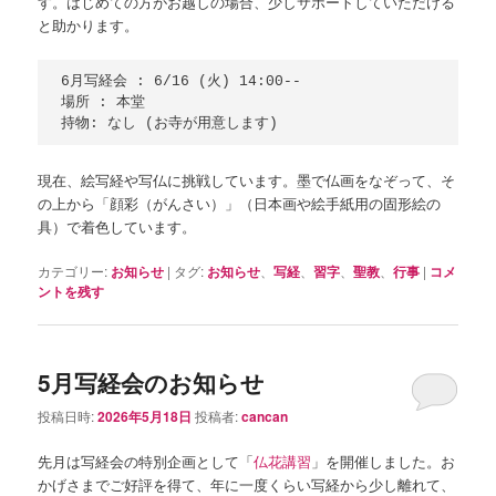
す。はじめての方がお越しの場合、少しサポートしていただける
と助かります。
6月写経会 : 6/16 (火) 14:00--

場所 : 本堂

現在、絵写経や写仏に挑戦しています。墨で仏画をなぞって、そ
の上から「顔彩（がんさい）」（日本画や絵手紙用の固形絵の
具）で着色しています。
カテゴリー:
お知らせ
|
タグ:
お知らせ
、
写経
、
習字
、
聖教
、
行事
|
コメ
ントを残す
5月写経会のお知らせ
投稿日時:
2026年5月18日
投稿者:
cancan
先月は写経会の特別企画として「
仏花講習
」を開催しました。お
かげさまでご好評を得て、年に一度くらい写経から少し離れて、