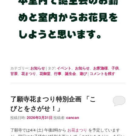
カテゴリー:
お知らせ
|
タグ:
イベント
、
お知らせ
、
お釈迦様
、
子供
、
甘茶
、
花まつり
、
花御堂
、
行事
、
誕生会
、
遊び
|
コメントを残す
了願寺花まつり特別企画 「こ
びとをさがせ！」
投稿日時:
2026年3月31日
投稿者:
cancan
了願寺では4/4 (土) 午後2時から
お花まつり
を予定しています