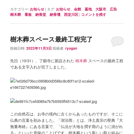
カテゴリー:
お知らせ
|
タグ:
お知らせ
、
会館
、
墓地
、
大阪市
、
広告
、
樹木葬
、
看板
、
納骨堂
、
納骨壇
、
西淀川区
|
コメントを残す
樹木葬スペース最終工程完了
投稿日時:
2022年11月3日
投稿者:
ryogan
先日（10/31）、了願寺に新設された
樹木葬
スペースの最終工程
である文字入れが完了しました。
この自然石は、お寺の境内に古くからあったものですが、そこに
仏典の言葉を刻みました。「澍法雨」とは、浄土真宗の聖典『大
無量寿経』にある言葉で、「仏法が大地を潤す雨のように澍がれ
る」といった意味のことばです。樹木葬という新しい取り組みに