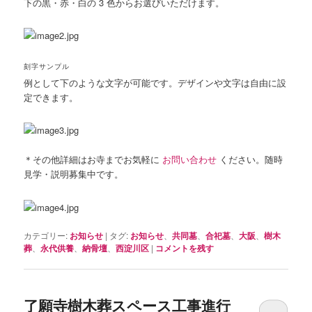
下の黒・赤・白の 3 色からお選びいただけます。
刻字サンプル
例として下のような文字が可能です。デザインや文字は自由に設
定できます。
＊その他詳細はお寺までお気軽に
お問い合わせ
ください。随時
見学・説明募集中です。
カテゴリー:
お知らせ
|
タグ:
お知らせ
、
共同墓
、
合祀墓
、
大阪
、
樹木
葬
、
永代供養
、
納骨壇
、
西淀川区
|
コメントを残す
了願寺樹木葬スペース工事進行