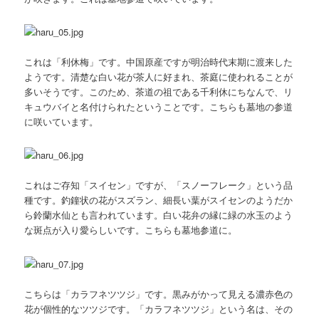
これは「利休梅」です。中国原産ですが明治時代末期に渡来した
ようです。清楚な白い花が茶人に好まれ、茶庭に使われることが
多いそうです。このため、茶道の祖である千利休にちなんで、リ
キュウバイと名付けられたということです。こちらも墓地の参道
に咲いています。
これはご存知「スイセン」ですが、「スノーフレーク」という品
種です。釣鐘状の花がスズラン、細長い葉がスイセンのようだか
ら鈴蘭水仙とも言われています。白い花弁の縁に緑の水玉のよう
な斑点が入り愛らしいです。こちらも墓地参道に。
こちらは「カラフネツツジ」です。黒みがかって見える濃赤色の
花が個性的なツツジです。「カラフネツツジ」という名は、その