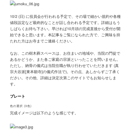
10/2 (日) に役員会が行われる予定で、その場で細かい規約や各種
値段設定など最終的なことが話し合われる予定です。詳細はもう
しばらくお待ち下さい。早ければ10月頭の完成直後から受付が開
始できると思います。本記事をご覧になられた方で、ご興味を持
たれた方はお寺までご連絡ください。
なお、この樹木葬スペースは、お住まいの地域や、当院の門徒で
あるかどうか、また各ご家庭の宗派といったことを問いません。
ただし、納骨の儀式は当院住職が執り行わせていただきます (真
宗大谷派[東本願寺]の儀式作法で)。その点、あしからずご了承く
ださい。その他、詳細は決定次第このサイトでもお知らせしま
す。
プレート
色の選択 (3色)
完成イメージは以下のような感じです。