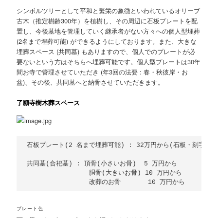
シンボルツリーとして平和と繁栄の象徴といわれているオリーブ
古木（推定樹齢300年）を植樹し、その周辺に石板プレートを配
置し、今後墓地を管理していく継承者がない方々への個人型埋葬
(2名まで埋葬可能) ができるようにしております。また、大きな
埋葬スペース (共同墓) もありますので、個人でのプレートが必
要ないという方はそちらへ埋葬可能です。個人型プレートは30年
間お寺で管理させていただき (年3回の法要 : 春・秋彼岸・お
盆)、その後、共同墓へと納骨させていただきます。
了願寺樹木葬スペース
石板プレート(2 名まで埋葬可能) : 32万円から(石板・刻字代金
共同墓(合祀墓) : 頂骨(小さいお骨)  5 万円から

                胴骨(大きいお骨) 10 万円から           
プレート色