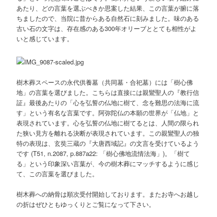
あたり、どの言葉を選ぶべきか思案した結果、この言葉が腑に落
ちましたので、当院に昔からある自然石に刻みました。味のある
古い石の文字は、存在感のある300年オリーブととても相性がよ
いと感じています。
樹木葬スペースの永代供養墓（共同墓・合祀墓）には「樹心佛
地」の言葉を選びました。こちらは直接には親鸞聖人の『教行信
証』最後あたりの「心を弘誓の仏地に樹て、念を難思の法海に流
す」という有名な言葉です。阿弥陀仏の本願の世界が「仏地」と
表現されています。心を弘誓の仏地に樹てるとは、人間の限られ
た狭い見方を離れる決断が表現されています。この親鸞聖人の独
特の表現は、玄奘三蔵の『大唐西域記』の文言を受けているよう
です (T51, n.2087, p.887a22: 「樹心佛地流情法海」)。「樹て
る」という印象深い言葉が、今の樹木葬にマッチするように感じ
て、この言葉を選びました。
樹木葬への納骨は順次受付開始しております。またお寺へお越し
の折はぜひともゆっくりとご覧になって下さい。