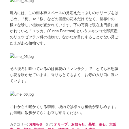
境内には、この樹木葬スペースの見応えたっぷりのオリーブをは
じめ、「梅」や「桜」などの国産の花木だけでなく、世界中の
様々な珍しい植物が置かれています。下の写真は現在山門前に置
かれている「ユッカ」(Yucca Rostrata) というメキシコ北部原産
のリュウゼツラン科の植物で、なかなか目にすることがない見ご
たえがある植物です。
その後ろに咲いているのは黄花の「マンサク」で、とても不思議
な花を咲かせています。香りもとてもよく、お寺の入り口に置い
ています。
これからの暖かくなる季節、境内では様々な植物が楽しめます。
お気軽に散歩がてらにお立ち寄りください。
カテゴリー:
お知らせ
|
タグ:
オリーブ
、
お知らせ
、
墓地
、
墓石
、
大阪