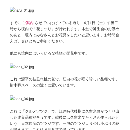
すでに
ご案内
させていただいている通り、4月1日（土）午後二
時から境内で「花まつり」が行われます。本堂で誕生会のお勤め
のあと、境内でみなさんとお花見をしたいと思います。お時間合
えば、ぜひともご参加ください。
他にも境内にはいろいろな植物が開花中です。
これは源平の枝垂れ桃の花で、紅白の花が咲く珍しい品種です。
樹木葬スペースの近くに置いています。
これは「クルメツツジ」で、江戸時代後期に久留米藩がつくり出
した改良品種だそうです。戦後には久留米でたくさん作られたと
いう、日本原産のツツジです。一般のツツジより少し小ぶりの花
が咲きます。これは墓地参道で咲いています。