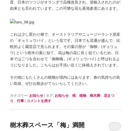
昔、日本のツツジがオランダで品種改良され、逆輸入されたのが
由来とも言われています。この可憐な花も墓地参道にあります。
これは少し変わり種で、オーストラリアやニュージーランド原産
の「ギョリュウバイ」という花です。日本でも流通が盛んで、比
較的よく園芸店で見られます。その葉の形が「御柳」(ギョリュ
ウ) という樹木の葉に似て、花は梅の花に良く似ているため、日
本では二つを合わせて「御柳梅」(ギョリュウバイ) と呼ばれるよ
うになりました。こちらはお手洗い近くに鉢植えされています。
その他にもたくさんの植物が境内にはあります。春の気持ちの良
い気候、ぜひお散歩がてらいらしてください。
カテゴリー:
お知らせ
|
タグ:
お知らせ
、
桜
、
植物
、
樹木葬
、
花まつ
り
、
行事
|
コメントを残す
樹木葬スペース「梅」満開