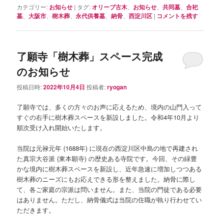
カテゴリー:
お知らせ
|
タグ:
オリーブ古木
、
お知らせ
、
共同墓
、
合祀
墓
、
大阪市
、
樹木葬
、
永代供養墓
、
納骨
、
西淀川区
|
コメントを残す
了願寺「樹木葬」スペース完成
のお知らせ
投稿日時:
2022年10月4日
投稿者:
ryogan
了願寺では、多くの方々のお声に応えるため、境内の山門入って
すぐの右手に樹木葬スペースを新設しました。令和4年10月より
順次受け入れ開始いたします。
当院は元禄元年 (1688年) に現在の西淀川区中島の地で再建され
た真宗大谷派 (東本願寺) の歴史ある寺院です。今回、その緑豊
かな境内に樹木葬スペースを新設し、近年急速に増加しつつある
樹木葬のニーズにもお応えできる形を整えました。納骨に際し
て、各ご家庭の宗派は問いません。また、当院の門徒である必要
はありません。ただし、納骨儀式は当院の住職が執り行わせてい
ただきます。