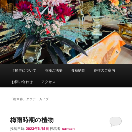
メ
了願寺について
各種ご法要
各種納骨
参拝のご案内
イ
ン
お問い合わせ
アクセス
メ
ニ
ュ
「
樹木葬
」タグアーカイブ
ー
梅雨時期の植物
投稿日時:
2023年6月5日
投稿者:
cancan