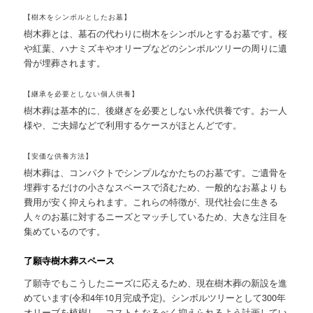
【樹木をシンボルとしたお墓】
樹木葬とは、墓石の代わりに樹木をシンボルとするお墓です。桜
や紅葉、ハナミズキやオリーブなどのシンボルツリーの周りに遺
骨が埋葬されます。
【継承を必要としない個人供養】
樹木葬は基本的に、後継ぎを必要としない永代供養です。お一人
様や、ご夫婦などで利用するケースがほとんどです。
【安価な供養方法】
樹木葬は、コンパクトでシンプルなかたちのお墓です。ご遺骨を
埋葬するだけの小さなスペースで済むため、一般的なお墓よりも
費用が安く抑えられます。これらの特徴が、現代社会に生きる
人々のお墓に対するニーズとマッチしているため、大きな注目を
集めているのです。
了願寺樹木葬スペース
了願寺でもこうしたニーズに応えるため、現在樹木葬の新設を進
めています(令和4年10月完成予定)。シンボルツリーとして300年
オリーブを植樹し、コストもなるべく抑えられるよう計画してい