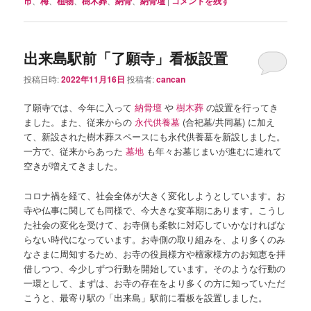
市
、
梅
、
植物
、
樹木葬
、
納骨
、
納骨壇
|
コメントを残す
出来島駅前「了願寺」看板設置
投稿日時:
2022年11月16日
投稿者:
cancan
了願寺では、今年に入って
納骨壇
や
樹木葬
の設置を行ってき
ました。また、従来からの
永代供養墓
(合祀墓/共同墓) に加え
て、新設された樹木葬スペースにも永代供養墓を新設しました。
一方で、従来からあった
墓地
も年々お墓じまいが進むに連れて
空きが増えてきました。
コロナ禍を経て、社会全体が大きく変化しようとしています。お
寺や仏事に関しても同様で、今大きな変革期にあります。こうし
た社会の変化を受けて、お寺側も柔軟に対応していかなければな
らない時代になっています。お寺側の取り組みを、より多くのみ
なさまに周知するため、お寺の役員様方や檀家様方のお知恵を拝
借しつつ、今少しずつ行動を開始しています。そのような行動の
一環として、まずは、お寺の存在をより多くの方に知っていただ
こうと、最寄り駅の「出来島」駅前に看板を設置しました。