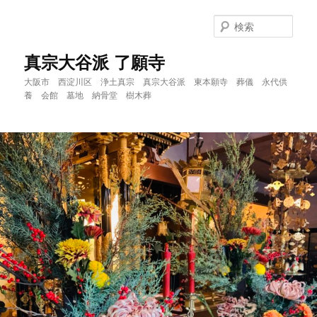
メ
サ
イ
ブ
検
ン
コ
索
コ
ン
真宗大谷派 了願寺
ン
テ
大阪市 西淀川区 浄土真宗 真宗大谷派 東本願寺 葬儀 永代供
テ
ン
養 会館 墓地 納骨堂 樹木葬
ン
ツ
ツ
へ
へ
移
移
動
動