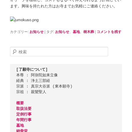
ます。興味を持たれた方はお寺までお気軽にご連絡ください。
カテゴリー:
お知らせ
|
タグ:
お知らせ
、
墓地
、
樹木葬
|
コメントを残す
検
索
[了願寺について]
本尊 : 阿弥陀如来立像

経典 : 浄土三部経

宗派 : 真宗大谷派 (東本願寺)

宗祖 : 親鸞聖人

概要
取扱法要
定例行事
年間行事
墓地
納骨堂