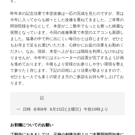
す。
昨年末の記念法要で本堂改修は一応の完成を見たのですが、実は
今年に入ってからも細々とした改修を重ねてきました。ご本尊の
阿弥陀様を中心として、本堂がここ数年でもっとも整った綺麗な
状態となっています。今回の改修事業で本堂のエアコンも新調し
ました。猛暑の中で外に出にくい毎日かとは存じますが、ぜひと
もお寺まで足をお運びいただき、心静かにお盆の法要をお勤めく
ださい。なお、現状、本堂へ上がるには階段を利用しなければな
りませんが、今年中にはエレベーターの設置が完了するよう計画
を進めております。今後もより皆様がお参りしやすい環境を整え
て参りたく存じます。下記の日程により法要が勤まりますので、
ぜひとも一人でも多くの皆さま方のご参詣をお待ち申し上げてお
ります。
　　　　　　記

お初穗についてのお願い
了願寺におきましては、元禄の創建当初よりご本尊阿弥陀如来に