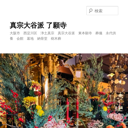
メ
サ
イ
ブ
検
ン
コ
索
コ
ン
真宗大谷派 了願寺
ン
テ
大阪市 西淀川区 浄土真宗 真宗大谷派 東本願寺 葬儀 永代供
テ
ン
養 会館 墓地 納骨堂 樹木葬
ン
ツ
ツ
へ
へ
移
移
動
動