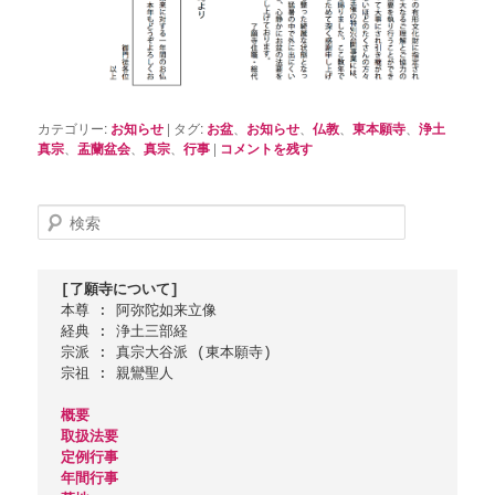
カテゴリー:
お知らせ
|
タグ:
お盆
、
お知らせ
、
仏教
、
東本願寺
、
浄土
真宗
、
盂蘭盆会
、
真宗
、
行事
|
コメントを残す
検
索
[了願寺について]
本尊 : 阿弥陀如来立像

経典 : 浄土三部経

宗派 : 真宗大谷派 (東本願寺)

宗祖 : 親鸞聖人

概要
取扱法要
定例行事
年間行事