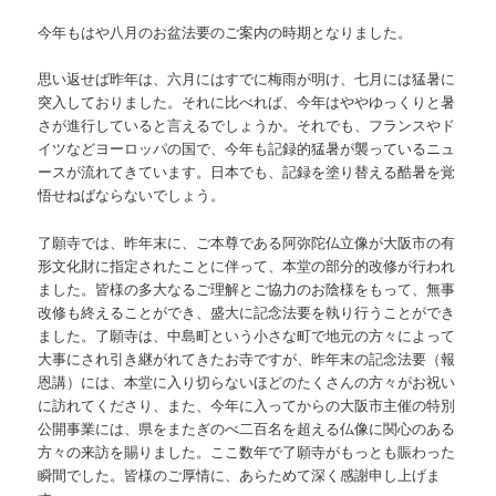
今年もはや八月のお盆法要のご案内の時期となりました。
思い返せば昨年は、六月にはすでに梅雨が明け、七月には猛暑に
突入しておりました。それに比べれば、今年はややゆっくりと暑
さが進行していると言えるでしょうか。それでも、フランスやド
イツなどヨーロッパの国で、今年も記録的猛暑が襲っているニュ
ースが流れてきています。日本でも、記録を塗り替える酷暑を覚
悟せねばならないでしょう。
了願寺では、昨年末に、ご本尊である阿弥陀仏立像が大阪市の有
形文化財に指定されたことに伴って、本堂の部分的改修が行われ
ました。皆様の多大なるご理解とご協力のお陰様をもって、無事
改修も終えることができ、盛大に記念法要を執り行うことができ
ました。了願寺は、中島町という小さな町で地元の方々によって
大事にされ引き継がれてきたお寺ですが、昨年末の記念法要（報
恩講）には、本堂に入り切らないほどのたくさんの方々がお祝い
に訪れてくださり、また、今年に入ってからの大阪市主催の特別
公開事業には、県をまたぎのべ二百名を超える仏像に関心のある
方々の来訪を賜りました。ここ数年で了願寺がもっとも賑わった
瞬間でした。皆様のご厚情に、あらためて深く感謝申し上げま