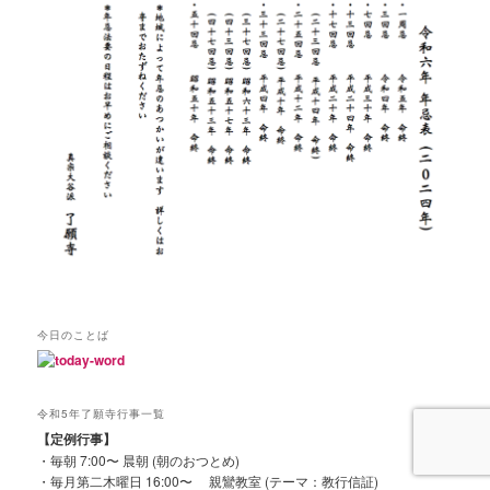
今日のことば
令和5年了願寺行事一覧
【定例行事】
・毎朝 7:00〜 晨朝 (朝のおつとめ)
・毎月第二木曜日 16:00〜 親鸞教室 (テーマ：教行信証)