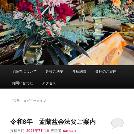
メ
了願寺について
各種ご法要
各種納骨
参拝のご案内
イ
ン
お問い合わせ
アクセス
メ
ニ
ュ
「
仏教
」タグアーカイブ
ー
令和8年 盂蘭盆会法要ご案内
投稿日時:
2026年7月1日
投稿者:
cancan