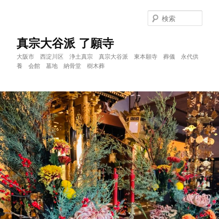
メ
サ
イ
ブ
検
ン
コ
索
コ
ン
真宗大谷派 了願寺
ン
テ
大阪市 西淀川区 浄土真宗 真宗大谷派 東本願寺 葬儀 永代供
テ
ン
養 会館 墓地 納骨堂 樹木葬
ン
ツ
ツ
へ
へ
移
移
動
動