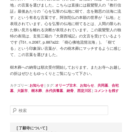
地」の言葉を選びました。こちらは直接には親鸞聖人の『教行信
証』最後あたりの「心を弘誓の仏地に樹て、念を難思の法海に流
す」という有名な言葉です。阿弥陀仏の本願の世界が「仏地」と
表現されています。心を弘誓の仏地に樹てるとは、人間の限られ
た狭い見方を離れる決断が表現されています。この親鸞聖人の独
特の表現は、玄奘三蔵の『大唐西域記』の文言を受けているよう
です (T51, n.2087, p.887a22: 「樹心佛地流情法海」)。「樹て
る」という印象深い言葉が、今の樹木葬にマッチするように感じ
て、この言葉を選びました。
樹木葬への納骨は順次受付開始しております。またお寺へお越し
の折はぜひともゆっくりとご覧になって下さい。
カテゴリー:
お知らせ
|
タグ:
オリーブ古木
、
お知らせ
、
共同墓
、
合祀
墓
、
大阪市
、
樹木葬
、
永代供養墓
、
納骨
、
西淀川区
|
コメントを残す
検
索
[了願寺について]