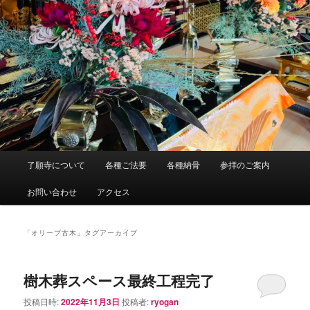
メ
了願寺について
各種ご法要
各種納骨
参拝のご案内
イ
ン
お問い合わせ
アクセス
メ
ニ
ュ
「
オリーブ古木
」タグアーカイブ
ー
樹木葬スペース最終工程完了
投稿日時:
2022年11月3日
投稿者:
ryogan