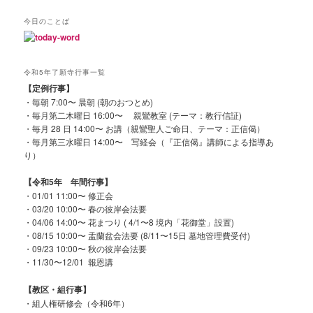
今日のことば
令和5年了願寺行事一覧
【定例行事】
・毎朝 7:00〜 晨朝 (朝のおつとめ)
・毎月第二木曜日 16:00〜 親鸞教室 (テーマ：教行信証)
・毎月 28 日 14:00〜 お講（親鸞聖人ご命日、テーマ：正信偈）
・毎月第三水曜日 14:00〜 写経会（『正信偈』講師による指導あ
り）
【令和5年 年間行事】
・01/01 11:00〜 修正会
・03/20 10:00〜 春の彼岸会法要
・04/06 14:00〜 花まつり ( 4/1〜8 境内「花御堂」設置)
・08/15 10:00〜 盂蘭盆会法要 (8/11〜15日 墓地管理費受付)
・09/23 10:00〜 秋の彼岸会法要
・11/30〜12/01 報恩講
【教区・組行事】
・組人権研修会（令和6年）