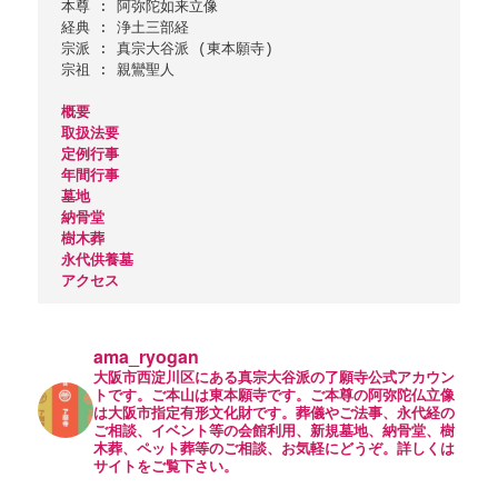
本尊 : 阿弥陀如来立像

経典 : 浄土三部経

宗派 : 真宗大谷派 (東本願寺)

宗祖 : 親鸞聖人

概要
取扱法要
定例行事
年間行事
墓地
納骨堂
樹木葬
永代供養墓
アクセス
ama_ryogan
大阪市西淀川区にある真宗大谷派の了願寺公式アカウン
トです。ご本山は東本願寺です。ご本尊の阿弥陀仏立像
は大阪市指定有形文化財です。葬儀やご法事、永代経の
ご相談、イベント等の会館利用、新規墓地、納骨堂、樹
木葬、ペット葬等のご相談、お気軽にどうぞ。詳しくは
サイトをご覧下さい。