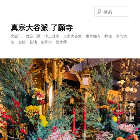
メ
イ
検
ン
索
コ
真宗大谷派 了願寺
ン
大阪市 西淀川区 浄土真宗 真宗大谷派 東本願寺 葬儀 永代供
テ
養 会館 墓地 納骨堂 樹木葬
ン
ツ
へ
移
動