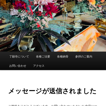
メ
了願寺について
各種ご法要
各種納骨
参拝のご案内
イ
ン
お問い合わせ
アクセス
メ
ニ
ュ
ー
メッセージが送信されました
ご連絡ありがとうございます。お問い合わせいただいた内容につ