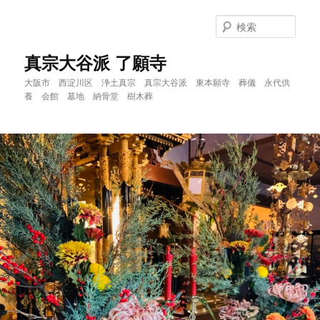
メ
イ
検
ン
索
コ
真宗大谷派 了願寺
ン
大阪市 西淀川区 浄土真宗 真宗大谷派 東本願寺 葬儀 永代供
テ
養 会館 墓地 納骨堂 樹木葬
ン
ツ
へ
移
動