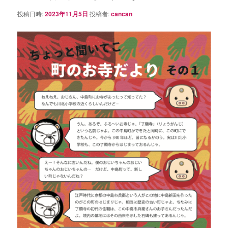
シ
投稿日時:
2023年11月5日
投稿者:
cancan
ョ
ン