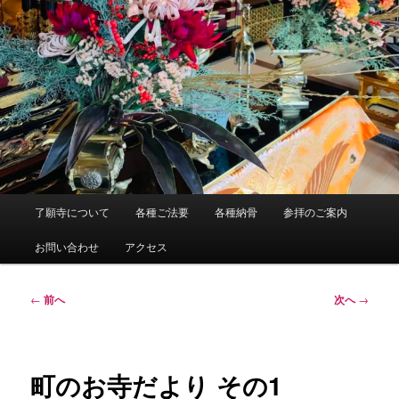
メ
了願寺について
各種ご法要
各種納骨
参拝のご案内
イ
ン
お問い合わせ
アクセス
メ
ニ
ュ
投
←
前へ
次へ
→
ー
稿
ナ
ビ
ゲ
町のお寺だより その1
ー