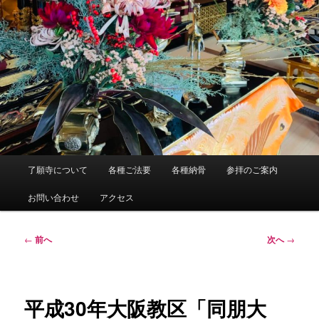
メ
了願寺について
各種ご法要
各種納骨
参拝のご案内
イ
ン
お問い合わせ
アクセス
メ
ニ
ュ
投
←
前へ
次へ
→
ー
稿
ナ
ビ
ゲ
平成30年大阪教区「同朋大
ー