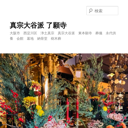
メ
イ
検
ン
索
コ
真宗大谷派 了願寺
ン
大阪市 西淀川区 浄土真宗 真宗大谷派 東本願寺 葬儀 永代供
テ
養 会館 墓地 納骨堂 樹木葬
ン
ツ
へ
移
動