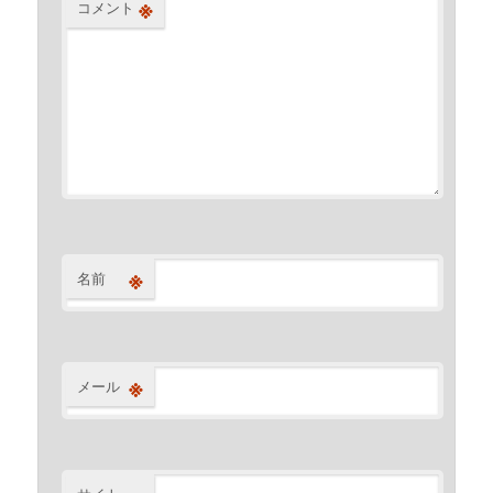
※
コメント
※
名前
※
メール