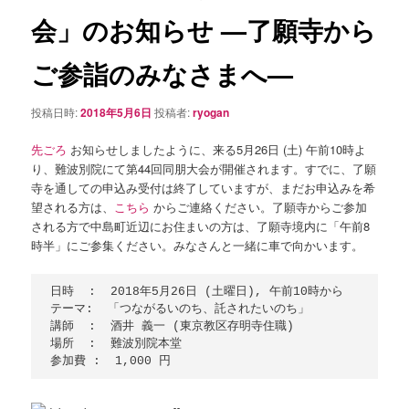
シ
会」のお知らせ —了願寺から
ョ
ン
ご参詣のみなさまへ—
投稿日時:
2018年5月6日
投稿者:
ryogan
先ごろ
お知らせしましたように、来る5月26日 (土) 午前10時よ
り、難波別院にて第44回同朋大会が開催されます。すでに、了願
寺を通しての申込み受付は終了していますが、まだお申込みを希
望される方は、
こちら
からご連絡ください。了願寺からご参加
される方で中島町近辺にお住まいの方は、了願寺境内に「午前8
時半」にご参集ください。みなさんと一緒に車で向かいます。
日時  :  2018年5月26日 (土曜日), 午前10時から

テーマ:  「つながるいのち、託されたいのち」

講師  :  酒井 義一 (東京教区存明寺住職)

場所  :  難波別院本堂
