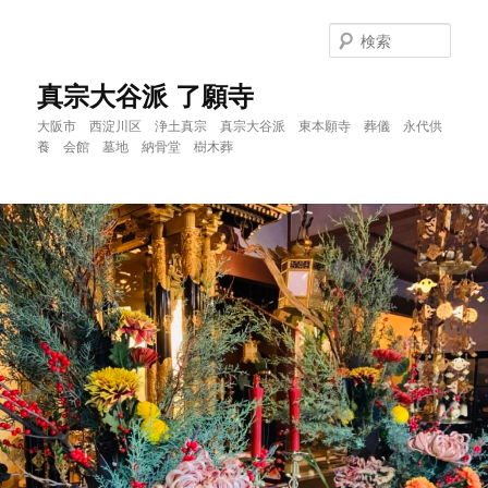
メ
イ
検
ン
索
コ
真宗大谷派 了願寺
ン
大阪市 西淀川区 浄土真宗 真宗大谷派 東本願寺 葬儀 永代供
テ
養 会館 墓地 納骨堂 樹木葬
ン
ツ
へ
移
動