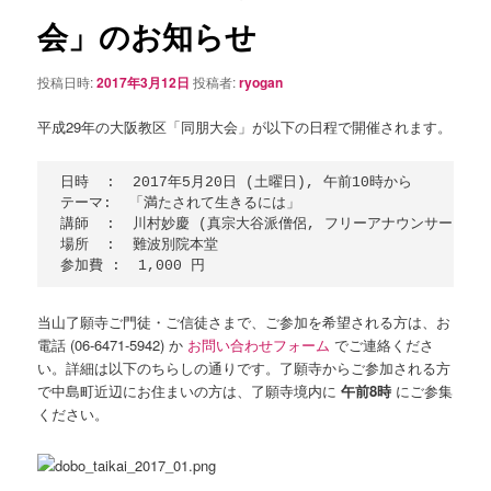
シ
会」のお知らせ
ョ
ン
投稿日時:
2017年3月12日
投稿者:
ryogan
平成29年の大阪教区「同朋大会」が以下の日程で開催されます。
日時  :  2017年5月20日 (土曜日), 午前10時から

テーマ:  「満たされて生きるには」

講師  :  川村妙慶 (真宗大谷派僧侶, フリーアナウンサー)

場所  :  難波別院本堂

当山了願寺ご門徒・ご信徒さまで、ご参加を希望される方は、お
電話 (06-6471-5942) か
お問い合わせフォーム
でご連絡くださ
い。詳細は以下のちらしの通りです。了願寺からご参加される方
で中島町近辺にお住まいの方は、了願寺境内に
午前8時
にご参集
ください。