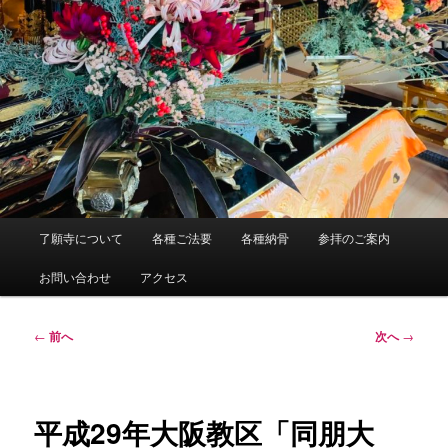
メ
了願寺について
各種ご法要
各種納骨
参拝のご案内
イ
ン
お問い合わせ
アクセス
メ
ニ
ュ
投
←
前へ
次へ
→
ー
稿
ナ
ビ
ゲ
平成29年大阪教区「同朋大
ー