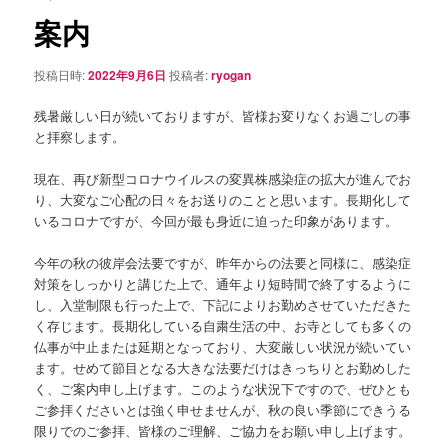
シ
案内
ョ
ン
投稿日時:
2022年9月6日
投稿者:
ryogan
残暑厳しい日が続いておりますが、皆様お変りなくお過ごしの事
と拝察します。
現在、再び新型コロナウイルスの変異株感染症の拡大が進んでお
り、大変なご心配の日々をお送りのことと思います。長期化して
いるコロナですが、今回が最も身近に迫った印象があります。
今年の秋の彼岸会法要ですが、昨年からの法要と同様に、感染症
対策をしっかりと講じた上で、通年より短時間で終了するように
し、入堂制限も行った上で、下記によりお勤めさせていただきた
く存じます。長期化している自粛生活の中、お寺としても多くの
仏事が中止または延期となっており、大変厳しい状況が続いてい
ます。せめて節目となる大きな法要だけはきっちりとお勤めした
く、ご案内申し上げます。このような状況下ですので、ぜひとも
ご参拝くださいとは強く申せませんが、秋の良い季節にできうる
限りでのご参拝、皆様のご理解、ご協力をお願い申し上げます。