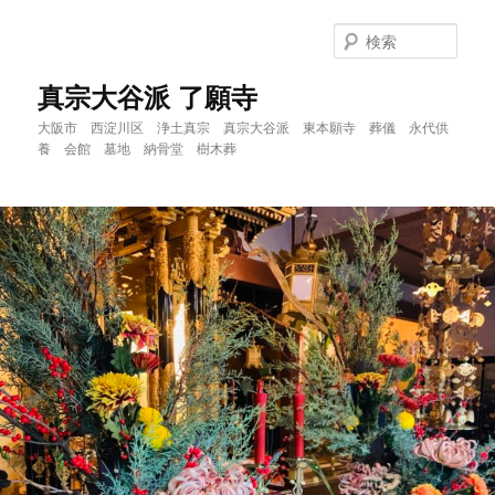
メ
イ
検
ン
索
コ
真宗大谷派 了願寺
ン
大阪市 西淀川区 浄土真宗 真宗大谷派 東本願寺 葬儀 永代供
テ
養 会館 墓地 納骨堂 樹木葬
ン
ツ
へ
移
動