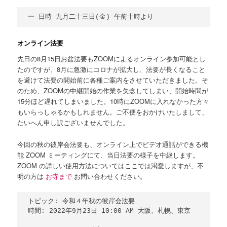
オンライン法要
先日の8月15日お盆法要もZOOMによるオンライン参加可能とし
たのですが、8月に急激にコロナが拡大し、法要が長くなること
を避けて法要の開始前に各種ご案内をさせていただきました。そ
のため、ZOOMの中継開始の作業を失念してしまい、開始時間が
15分ほど遅れてしまいました。10時にZOOMに入れなかった方々
もいらっしゃるかもしれません。ご不便をおかけいたしまして、
たいへん申し訳ございませんでした。
今回の秋の彼岸会法要も、オンライン上でビデオ通話ができる機
能 ZOOM ミーティングにて、当日法要の様子を中継します。
ZOOM の詳しい使用方法についてはここでは渇愛しますが、不
明の方は
お寺まで
お問い合わせください。
トピック: 令和４年秋の彼岸会法要

時間: 2022年9月23日 10:00 AM 大阪、札幌、東京
