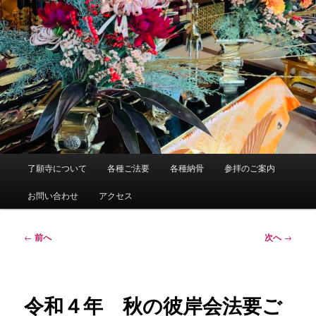
メ
了願寺について
各種ご法要
各種納骨
参拝のご案内
イ
ン
お問い合わせ
アクセス
メ
ニ
ュ
投
←
前へ
次へ
→
ー
稿
ナ
ビ
ゲ
令和４年 秋の彼岸会法要ご
ー