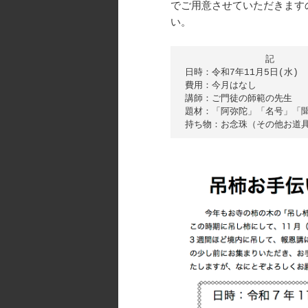
でご用意させていただきます
い。
　　　　　　　　　記

日時：令和7年11月5日(水) 
費用：今月はなし  

講師：ご門徒の師範の先生  

題材：「阿弥陀」「名号」「聞