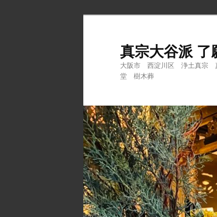
メ
サ
イ
ブ
ン
コ
真宗大谷派 了
コ
ン
大阪市 西淀川区 浄土真宗 
ン
テ
堂 樹木葬
テ
ン
ン
ツ
ツ
へ
へ
移
移
動
動