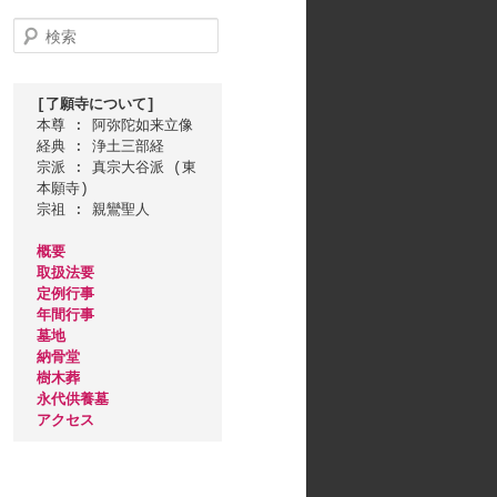
検
索
[了願寺について]
本尊 : 阿弥陀如来立像

経典 : 浄土三部経

宗派 : 真宗大谷派 (東
本願寺)

宗祖 : 親鸞聖人

概要
取扱法要
定例行事
年間行事
墓地
納骨堂
樹木葬
永代供養墓
アクセス