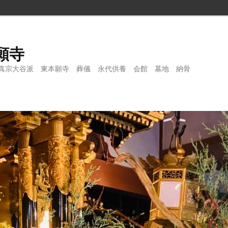
願寺
真宗大谷派 東本願寺 葬儀 永代供養 会館 墓地 納骨