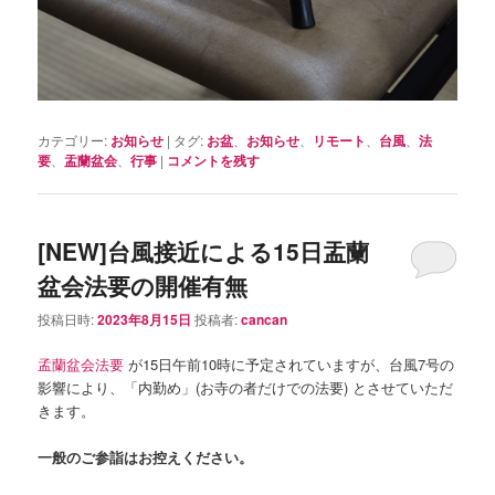
カテゴリー:
お知らせ
|
タグ:
お盆
、
お知らせ
、
リモート
、
台風
、
法
要
、
盂蘭盆会
、
行事
|
コメントを残す
[NEW]台風接近による15日盂蘭
盆会法要の開催有無
投稿日時:
2023年8月15日
投稿者:
cancan
孟蘭盆会法要
が15日午前10時に予定されていますが、台風7号の
影響により、「内勤め」(お寺の者だけでの法要) とさせていただ
きます。
一般のご参詣はお控えください。