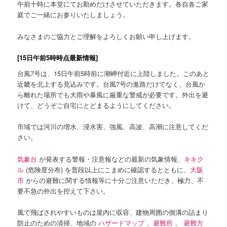
午前十時に本堂にてお勤めだけさせていただきます。各自各ご家
庭でご一緒にお参りいたしましょう。
みなさまのご協力とご理解をよろしくお願い申し上げます。
[15日午前5時時点最新情報]
台風7号は、15日午前5時前に潮岬付近に上陸しました。このあと
近畿を北上する見込みです。台風7号の進路だけでなく、台風か
ら離れた場所でも大雨や暴風に厳重な警戒が必要です。外出を避
けて、どうぞご自宅にとどまるようにしてください。
市域では河川の増水、浸水害、強風、高波、高潮に注意してくだ
さい。
気象台
が発表する警報・注意報などの最新の気象情報、
キキク
ル
(危険度分布) を普段以上にこまめに確認するとともに、
大阪
市
からの避難に関する情報等に十分ご注意いただき、極力、不
要不急の外出を控えて下さい。
風で飛ばされやすいものは屋内に収容、建物周囲の側溝の詰まり
防止のための清掃、地域の
ハザードマップ
、
避難所
、
避難方