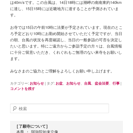
は40m/sです。この台風は、14日18時には潮岬の南南東約140km
に達し、15日15時には近畿地方に達することが予測されていま
す。
お寺では15日の午前10時に法要が予定されています。現在のとこ
ろ予定どおり10時にお勤め開始させていただく予定ですが、当日
の朝、台風の状況を再度確認し、当日の一般参詣の可否を決定し
たいと思います。特にご遠方からご参詣予定の方々は、台風情報
に十分ご留意いただき、くれぐれもご無理のない来寺をお願いし
ます。
みなさまのご協力とご理解をよろしくお願い申し上げます。
カテゴリー:
お知らせ
|
タグ:
お盆
、
お知らせ
、
台風
、
盆会法要
、
行事
|
コメントを残す
検
索
[了願寺について]
本尊 : 阿弥陀如来立像
