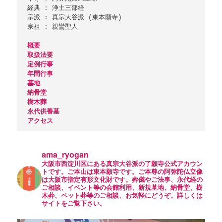
経典 : 浄土三部経

宗派 : 真宗大谷派 (東本願寺)

宗祖 : 親鸞聖人

概要
取扱法要
定例行事
年間行事
墓地
納骨堂
樹木葬
永代供養墓
アクセス
ama_ryogan
大阪市西淀川区にある真宗大谷派の了願寺公式アカウン
トです。ご本山は東本願寺です。ご本尊の阿弥陀仏立像
は大阪市指定有形文化財です。葬儀やご法事、永代経の
ご相談、イベント等の会館利用、新規墓地、納骨堂、樹
木葬、ペット葬等のご相談、お気軽にどうぞ。詳しくは
サイトをご覧下さい。