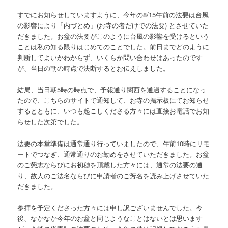
すでにお知らせしていますように、今年の8/15午前の法要は台風
の影響により「内づとめ」(お寺の者だけでの法要) とさせていた
だきました。お盆の法要がこのように台風の影響を受けるという
ことは私の知る限りはじめてのことでした。前日までどのように
判断してよいかわからず、いくらか問い合わせはあったのです
が、当日の朝の時点で決断するとお伝えしました。
結局、当日朝5時の時点で、予報通り関西を通過することになっ
たので、こちらのサイトで通知して、お寺の掲示板にてお知らせ
するとともに、いつも起こしくださる方々には直接お電話でお知
らせした次第でした。
法要の本堂準備は通常通り行っていましたので、午前10時にリモ
ートでつなぎ、通常通りのお勤めをさせていただきました。お盆
のご懇志ならびにお初穗を頂戴した方々には、通常の法要の通
り、故人のご法名ならびに申請者のご芳名を読み上げさせていた
だきました。
参拝を予定くださった方々には申し訳ございませんでした。今
後、なかなか今年のお盆と同じようなことはないとは思います