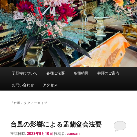
メ
了願寺について
各種ご法要
各種納骨
参拝のご案内
イ
ン
お問い合わせ
アクセス
メ
ニ
ュ
「
台風
」タグアーカイブ
ー
台風の影響による盂蘭盆会法要
投稿日時:
2023年9月10日
投稿者:
cancan