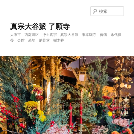
メ
サ
イ
ブ
検
ン
コ
索
コ
ン
真宗大谷派 了願寺
ン
テ
大阪市 西淀川区 浄土真宗 真宗大谷派 東本願寺 葬儀 永代供
テ
ン
養 会館 墓地 納骨堂 樹木葬
ン
ツ
ツ
へ
へ
移
移
動
動