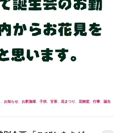
ト
、
お知らせ
、
お釈迦様
、
子供
、
甘茶
、
花まつり
、
花御堂
、
行事
、
誕生