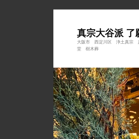
メ
サ
イ
ブ
ン
コ
真宗大谷派 了
コ
ン
大阪市 西淀川区 浄土真宗 
ン
テ
堂 樹木葬
テ
ン
ン
ツ
ツ
へ
へ
移
移
動
動