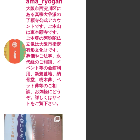
ama_ryogan
大阪市西淀川区に
ある真宗大谷派の
了願寺公式アカウ
ントです。ご本山
は東本願寺です。
ご本尊の阿弥陀仏
立像は大阪市指定
有形文化財です。
葬儀やご法事、永
代経のご相談、イ
ベント等の会館利
用、新規墓地、納
骨堂、樹木葬、ペ
ット葬等のご相
談、お気軽にどう
ぞ。詳しくはサイ
トをご覧下さい。