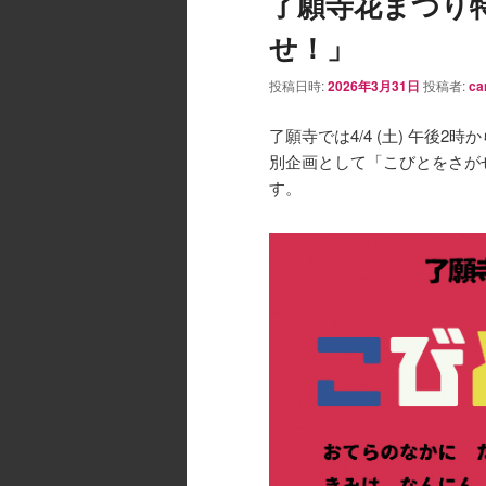
了願寺花まつり
せ！」
投稿日時:
2026年3月31日
投稿者:
ca
了願寺では4/4 (土) 午後2時
別企画として「こびとをさが
す。