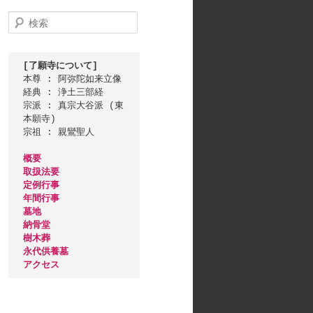
検
索
[了願寺について]
本尊 : 阿弥陀如来立像

経典 : 浄土三部経

宗派 : 真宗大谷派 (東
本願寺)

宗祖 : 親鸞聖人

概要
取扱法要
定例行事
年間行事
墓地
納骨堂
樹木葬
永代供養墓
アクセス