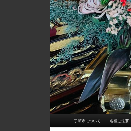
メ
了願寺について
各種ご法要
イ