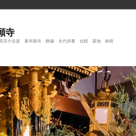
願寺
真宗大谷派 東本願寺 葬儀 永代供養 会館 墓地 納骨