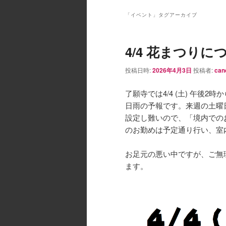
ン
メ
「
イベント
」タグアーカイブ
ニ
ュ
4/4 花まつりに
ー
投稿日時:
2026年4月3日
投稿者:
can
了願寺では4/4 (土) 午後2時
日雨の予報です。来週の土曜
設定し難いので、「境内での
のお勤めは予定通り行い、室
お足元の悪い中ですが、ご無
ます。