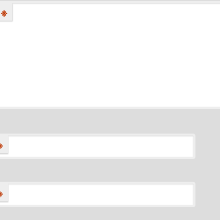
※
※
※