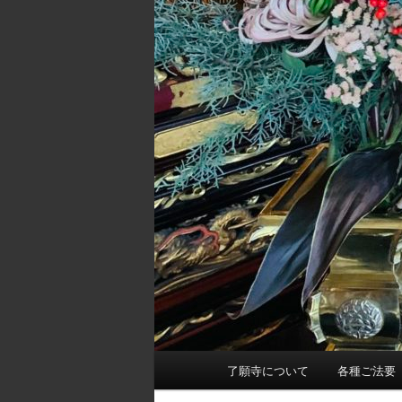
メ
了願寺について
各種ご法要
イ