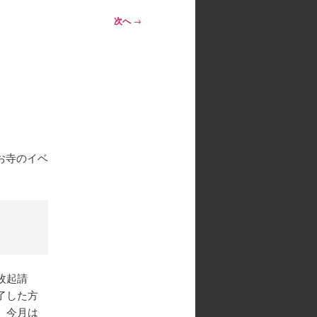
次へ
→
のお寺のイベ
枚起請
了した方
。今月は