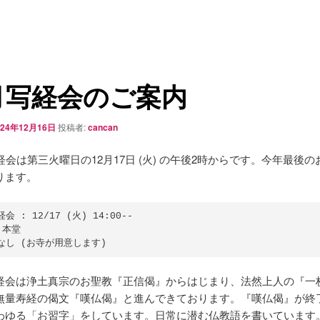
月写経会のご案内
024年12月16日
投稿者:
cancan
経会は第三火曜日の12月17日 (火) の午後2時からです。今年最後
ります。
会 : 12/17 (火) 14:00--

 本堂

経会は浄土真宗のお聖教『正信偈』からはじまり、法然上人の『一
無量寿経の偈文『嘆仏偈』と進んできております。『嘆仏偈』が終
わゆる「お習字」をしています。日常に潜む仏教語を書いています