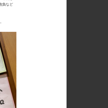
抱負など
た。