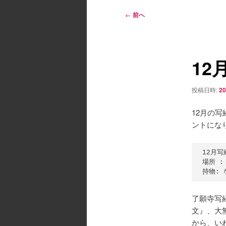
ン
メ
投
←
前へ
ニ
稿
ュ
ナ
ー
ビ
12
ゲ
ー
シ
投稿日時:
2
ョ
ン
12月の写
ントにな
12月写経
場所 :
了願寺写
文』、大
から、い