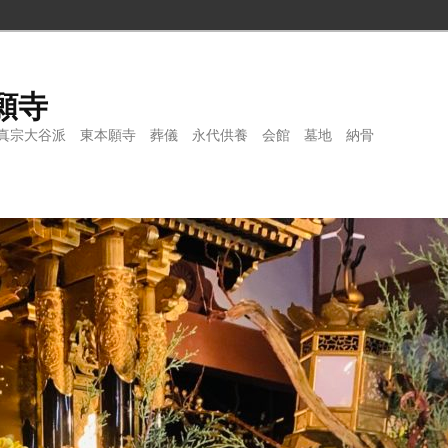
願寺
真宗大谷派 東本願寺 葬儀 永代供養 会館 墓地 納骨