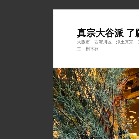
メ
イ
ン
真宗大谷派 了
コ
大阪市 西淀川区 浄土真宗 
ン
堂 樹木葬
テ
ン
ツ
へ
移
動