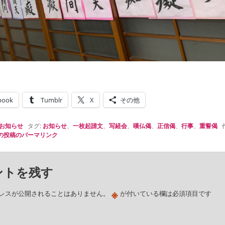
book
Tumblr
X
その他
お知らせ
タグ:
お知らせ
、
一枚起請文
、
写経会
、
嘆仏偈
、
正信偈
、
行事
、
重誓偈
作
の投稿のパーマリンク
ントを残す
※
レスが公開されることはありません。
が付いている欄は必須項目です