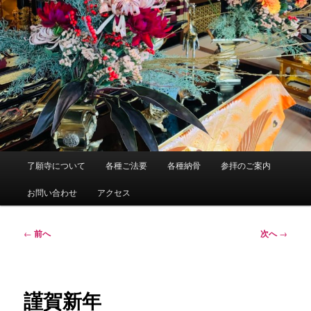
メ
了願寺について
各種ご法要
各種納骨
参拝のご案内
イ
ン
お問い合わせ
アクセス
メ
ニ
ュ
投
←
前へ
次へ
→
ー
稿
ナ
ビ
ゲ
謹賀新年
ー