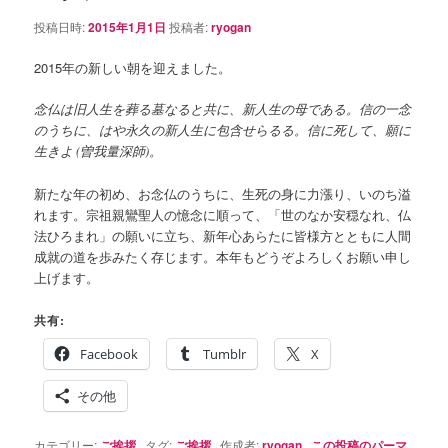
シ
投稿日時:
2015年1月1日
投稿者:
ryogan
ョ
ン
2015年の新しい朝を迎えました。
念仏は旧人生を葬る墓なると共に、新人生の母である。信の一念
のうちに、はや永久の新人生に包含せらるる。信に死して、願に
生きよ (曽我量深師)。
新たな年の初め、お念仏のうちに、生死の身に力漲り、いのち溢
れます。宗祖親鸞聖人の憶念に順って、「世のなか安穏なれ、仏
法ひろまれ」の願いに立ち、新年心あらたに皆様方とともに人間
成就の道を歩みたく存じます。本年もどうぞよろしくお願い申し
上げます。
共有:
Facebook
Tumblr
X
その他
カテゴリー:
ご挨拶
タグ:
ご挨拶
作成者:
ryogan
この投稿のパーマ