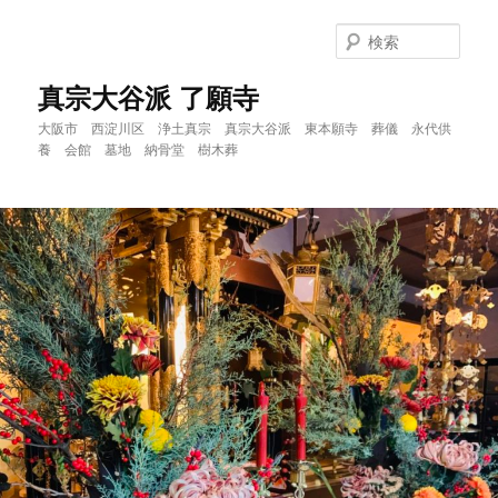
メ
イ
検
ン
索
コ
真宗大谷派 了願寺
ン
大阪市 西淀川区 浄土真宗 真宗大谷派 東本願寺 葬儀 永代供
テ
養 会館 墓地 納骨堂 樹木葬
ン
ツ
へ
移
動