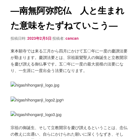
シ
—南無阿弥陀仏 人と生まれ
ョ
ン
た意味をたずねていこう—
投稿日時:
2023年2月5日
投稿者:
cancan
東本願寺では来る三月から四月にかけて五〇年に一度の慶讃法要
が勤まります。慶讃法要とは、宗祖親鸞聖人の御誕生と立教開宗
を慶び讃える御仏事です。五〇年に一度の最大規模の法要にな
り、一生涯に一度出会う法要になります。
n
宗祖の御誕生、そして立教開宗を慶び讃えるということは、念仏
の教えに出遇い、自らにかけられた願いに深くうなずき、そし