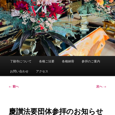
メ
了願寺について
各種ご法要
各種納骨
参拝のご案内
イ
ン
お問い合わせ
アクセス
メ
ニ
ュ
投
←
前へ
次へ
→
ー
稿
ナ
ビ
ゲ
慶讃法要団体参拝のお知らせ
ー