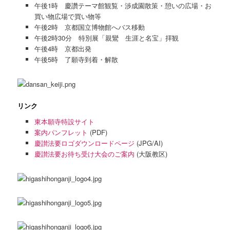
午後1時 慶讚テーマ館観覧・渉成園散策・憩いの広場・お
買い物広場で買い物等
午後2時 京都国立博物館へバス移動
午後2時30分 特別展「親鸞 生涯と名宝」拝観
午後4時 京都出発
午後5時 了願寺到着・解散
リンク
東本願寺特設サイト
案内パンフレット
(PDF)
慶讃法要ロゴダウンロードページ
(JPG/AI)
慶讃法要お待ち受け大会のご案内
(大阪教区)