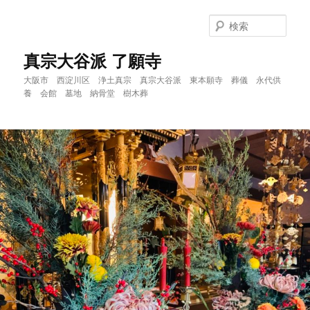
メ
イ
検
ン
索
コ
真宗大谷派 了願寺
ン
大阪市 西淀川区 浄土真宗 真宗大谷派 東本願寺 葬儀 永代供
テ
養 会館 墓地 納骨堂 樹木葬
ン
ツ
へ
移
動