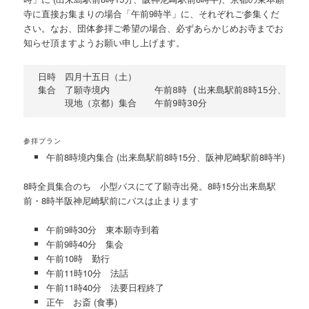
寺に直接お集まりの場合「午前9時半」に、それぞれご参集くだ
さい。なお、団体参拝ご希望の場合、必ずあらかじめお寺までお
知らせ頂ますようお願い申し上げます。
日時　四月十五日（土）

集合　了願寺境内　　　　　午前8時 (出来島駅前8時15分、阪神尼
参拝プラン
午前8時境内集合 (出来島駅前8時15分、阪神尼崎駅前8時半)
8時全員集合のち 小型バスにて了願寺出発。8時15分出来島駅
前・8時半阪神尼崎駅前にバスは止まります
午前9時30分 東本願寺到着
午前9時40分 集会
午前10時 勤行
午前11時10分 法話
午前11時40分 法要日程終了
正午 お斎 (食事)