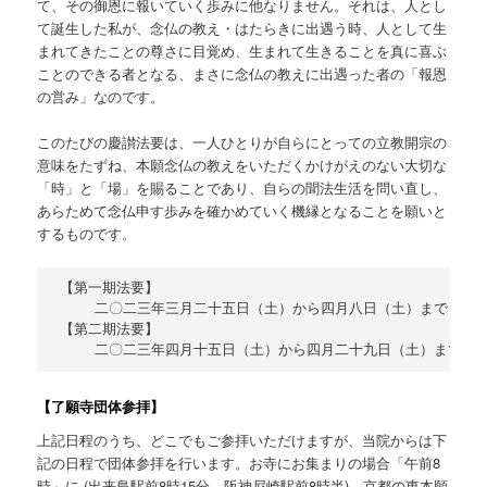
て、その御恩に報いていく歩みに他なりません。それは、人とし
て誕生した私が、念仏の教え・はたらきに出遇う時、人として生
まれてきたことの尊さに目覚め、生まれて生きることを真に喜ぶ
ことのできる者となる、まさに念仏の教えに出遇った者の「報恩
の営み」なのです。
このたびの慶讃法要は、一人ひとりが自らにとっての立教開宗の
意味をたずね、本願念仏の教えをいただくかけがえのない大切な
「時」と「場」を賜ることであり、自らの聞法生活を問い直し、
あらためて念仏申す歩みを確かめていく機縁となることを願いと
するものです。
【第一期法要】

    二〇二三年三⽉二十五⽇（⼟）から四⽉八⽇（⼟）まで〈十五
【第二期法要】

【了願寺団体参拝】
上記日程のうち、どこでもご参拝いただけますが、当院からは下
記の日程で団体参拝を行います。お寺にお集まりの場合「午前8
時」に (出来島駅前8時15分、阪神尼崎駅前8時半)、京都の東本願