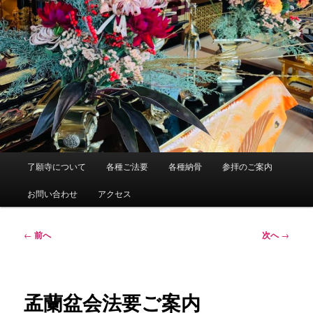
メ
了願寺について
各種ご法要
各種納骨
参拝のご案内
イ
ン
お問い合わせ
アクセス
メ
ニ
ュ
投
←
前へ
次へ
→
ー
稿
ナ
ビ
ゲ
孟蘭盆会法要ご案内
ー