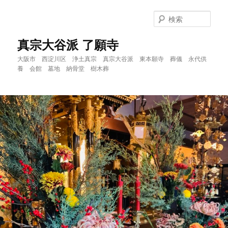
メ
イ
検
ン
索
コ
真宗大谷派 了願寺
ン
大阪市 西淀川区 浄土真宗 真宗大谷派 東本願寺 葬儀 永代供
テ
養 会館 墓地 納骨堂 樹木葬
ン
ツ
へ
移
動