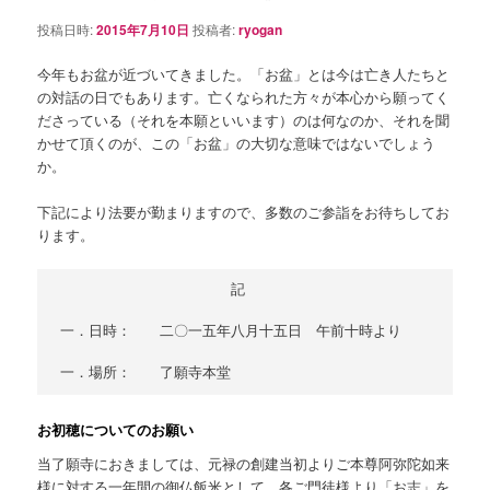
シ
投稿日時:
2015年7月10日
投稿者:
ryogan
ョ
ン
今年もお盆が近づいてきました。「お盆」とは今は亡き人たちと
の対話の日でもあります。亡くなられた方々が本心から願ってく
ださっている（それを本願といいます）のは何なのか、それを聞
かせて頂くのが、この「お盆」の大切な意味ではないでしょう
か。
下記により法要が勤まりますので、多数のご参詣をお待ちしてお
ります。
　　　　　　　　　　　　記

一．日時：　　二〇一五年八月十五日　午前十時より

お初穂についてのお願い
当了願寺におきましては、元禄の創建当初よりご本尊阿弥陀如来
様に対する一年間の御仏飯米として、各ご門徒様より「お志」を