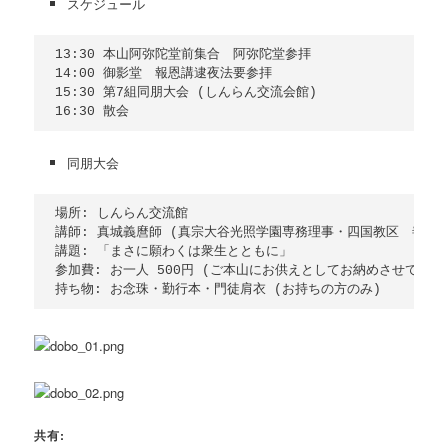
スケジュール
13:30 本山阿弥陀堂前集合　阿弥陀堂参拝

14:00 御影堂　報恩講逮夜法要参拝

15:30 第7組同朋大会 (しんらん交流会館)

同朋大会
場所: しんらん交流館

講師: 真城義麿師 (真宗大谷光照学園専務理事・四国教区　善照寺
講題: 「まさに願わくは衆生とともに」

参加費: お一人 500円 (ご本山にお供えとしてお納めさせていただ
共有: