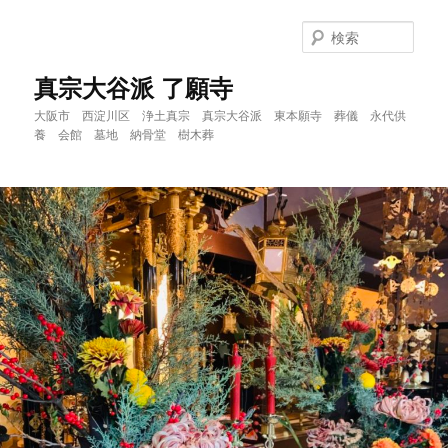
メ
イ
検
ン
索
コ
真宗大谷派 了願寺
ン
大阪市 西淀川区 浄土真宗 真宗大谷派 東本願寺 葬儀 永代供
テ
養 会館 墓地 納骨堂 樹木葬
ン
ツ
へ
移
動