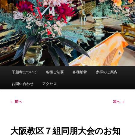
メ
了願寺について
各種ご法要
各種納骨
参拝のご案内
イ
ン
お問い合わせ
アクセス
メ
ニ
ュ
投
←
前へ
次へ
→
ー
稿
ナ
ビ
ゲ
大阪教区７組同朋大会のお知
ー