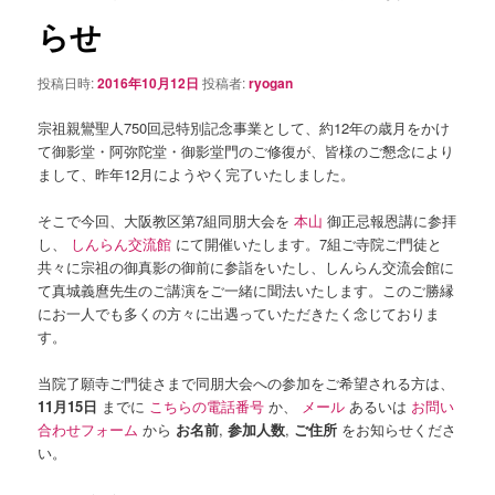
シ
らせ
ョ
ン
投稿日時:
2016年10月12日
投稿者:
ryogan
宗祖親鸞聖人750回忌特別記念事業として、約12年の歳月をかけ
て御影堂・阿弥陀堂・御影堂門のご修復が、皆様のご懇念により
まして、昨年12月にようやく完了いたしました。
そこで今回、大阪教区第7組同朋大会を
本山
御正忌報恩講に参拝
し、
しんらん交流館
にて開催いたします。7組ご寺院ご門徒と
共々に宗祖の御真影の御前に参詣をいたし、しんらん交流会館に
て真城義麿先生のご講演をご一緒に聞法いたします。このご勝縁
にお一人でも多くの方々に出遇っていただきたく念じておりま
す。
当院了願寺ご門徒さまで同朋大会への参加をご希望される方は、
11月15日
までに
こちらの電話番号
か、
メール
あるいは
お問い
合わせフォーム
から
お名前
,
参加人数
,
ご住所
をお知らせくださ
い。