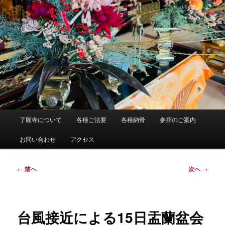
メ
了願寺について
各種ご法要
各種納骨
参拝のご案内
イ
ン
お問い合わせ
アクセス
メ
ニ
ュ
投
←
前へ
次へ
→
ー
稿
ナ
ビ
ゲ
台風接近による15日盂蘭盆会
ー