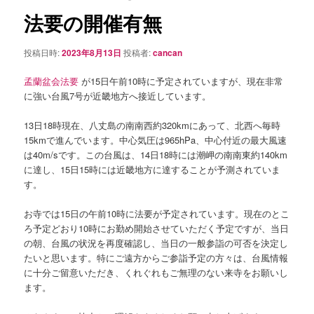
シ
法要の開催有無
ョ
ン
投稿日時:
2023年8月13日
投稿者:
cancan
孟蘭盆会法要
が15日午前10時に予定されていますが、現在非常
に強い台風7号が近畿地方へ接近しています。
13日18時現在、八丈島の南南西約320kmにあって、北西へ毎時
15kmで進んでいます。中心気圧は965hPa、中心付近の最大風速
は40m/sです。この台風は、14日18時には潮岬の南南東約140km
に達し、15日15時には近畿地方に達することが予測されていま
す。
お寺では15日の午前10時に法要が予定されています。現在のとこ
ろ予定どおり10時にお勤め開始させていただく予定ですが、当日
の朝、台風の状況を再度確認し、当日の一般参詣の可否を決定し
たいと思います。特にご遠方からご参詣予定の方々は、台風情報
に十分ご留意いただき、くれぐれもご無理のない来寺をお願いし
ます。