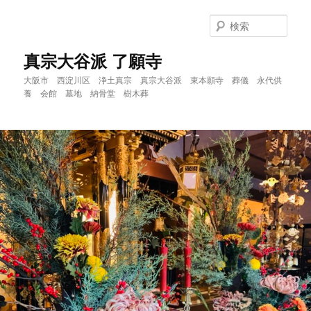
メ
イ
検
ン
索
コ
真宗大谷派 了願寺
ン
大阪市 西淀川区 浄土真宗 真宗大谷派 東本願寺 葬儀 永代供
テ
養 会館 墓地 納骨堂 樹木葬
ン
ツ
へ
移
動