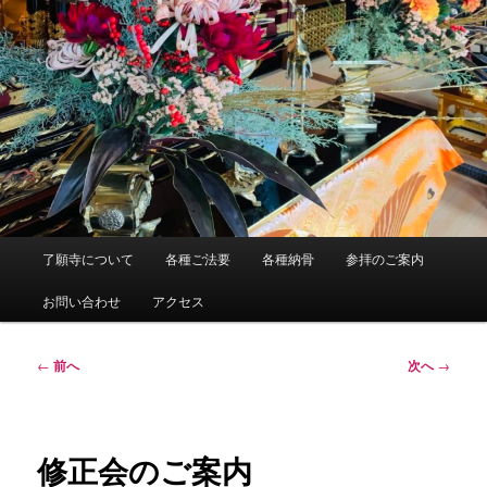
メ
了願寺について
各種ご法要
各種納骨
参拝のご案内
イ
ン
お問い合わせ
アクセス
メ
ニ
ュ
投
←
前へ
次へ
→
ー
稿
ナ
ビ
ゲ
修正会のご案内
ー