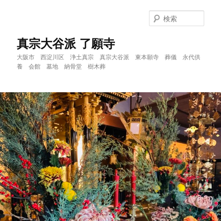
メ
イ
検
ン
索
コ
真宗大谷派 了願寺
ン
大阪市 西淀川区 浄土真宗 真宗大谷派 東本願寺 葬儀 永代供
テ
養 会館 墓地 納骨堂 樹木葬
ン
ツ
へ
移
動