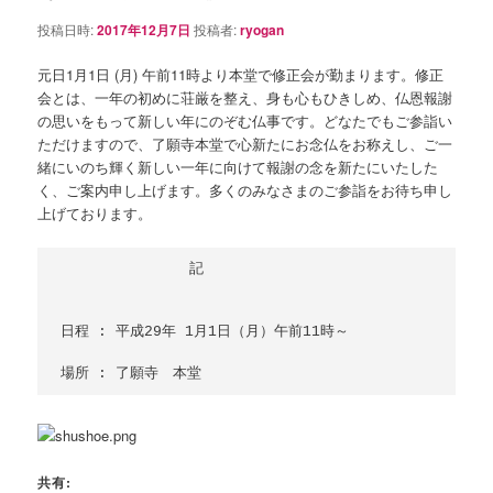
シ
投稿日時:
2017年12月7日
投稿者:
ryogan
ョ
ン
元日1月1日 (月) 午前11時より本堂で修正会が勤まります。修正
会とは、一年の初めに荘厳を整え、身も心もひきしめ、仏恩報謝
の思いをもって新しい年にのぞむ仏事です。どなたでもご参詣い
ただけますので、了願寺本堂で心新たにお念仏をお称えし、ご一
緒にいのち輝く新しい一年に向けて報謝の念を新たにいたした
く、ご案内申し上げます。多くのみなさまのご参詣をお待ち申し
上げております。
　　　　　　　　　記

日程 : 平成29年 1月1日（月）午前11時～

共有: