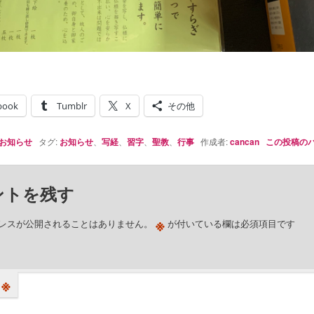
book
Tumblr
X
その他
お知らせ
タグ:
お知らせ
、
写経
、
習字
、
聖教
、
行事
作成者:
cancan
この投稿の
ントを残す
※
レスが公開されることはありません。
が付いている欄は必須項目です
※