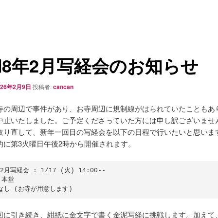
8年2月写経会のお知らせ
026年2月9日
投稿者:
cancan
寺の周辺で事件があり、お寺周辺に規制線がはられていたこともあ
中止いたしました。ご予定くださっていた方には申し訳ございませ
取り直して、新年一回目の写経会を以下の日程で行いたいと思いま
的に第3火曜日午後2時から開催されます。
月写経会 : 1/17 (火) 14:00--

 本堂

回に引き続き、紺紙に金文字で書く金泥写経に挑戦します。加えて