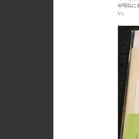
や写仏に
い。