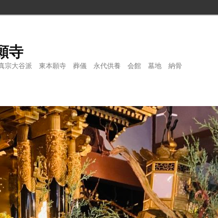
願寺
真宗大谷派 東本願寺 葬儀 永代供養 会館 墓地 納骨