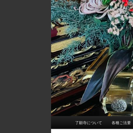
メ
了願寺について
各種ご法要
イ