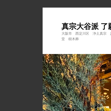
メ
イ
ン
真宗大谷派 了
コ
大阪市 西淀川区 浄土真宗 
ン
堂 樹木葬
テ
ン
ツ
へ
移
動