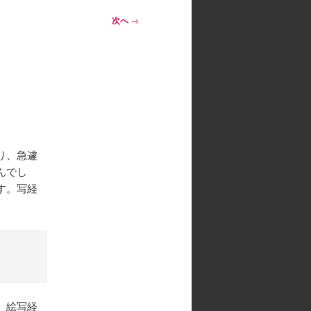
次へ
→
り、急遽
んでし
す。写経
、絵写経