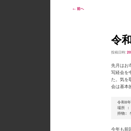
ン
メ
投
←
前へ
ニ
稿
ュ
ナ
ー
ビ
令和
ゲ
ー
シ
投稿日時:
2
ョ
ン
先月はお
写経会を
た。気を
会は基本
令和8年2
場所 :
今年も前