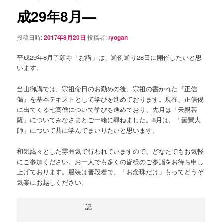
シ
成29年8月—
ョ
ン
投稿日時:
2017年8月20日
投稿者:
ryogan
平成29年8月了願寺「お講」は、通例通り28日に開催したいと思
います。
当山御講では、宗祖命日のお勤めの後、宗祖の書かれた『正信
偈』を基本テキストとして学びを進めております。現在、正信偈
に出てくる七高僧について学びを進めており、先月は「天親菩
薩」についてみなさまとご一緒に尋ねました。8月は、「曇鸞大
師」について共に学んでまいりたいと思います。
和気藹々とした雰囲気で行われていますので、どなたでもお気軽
にご参加ください。お一人でも多くの皆様のご参詣をお待ち申し
上げております。服装は普段着で、「お念珠だけ」もってどうぞ
気楽にお越しください。
　　　　　　　　　記
