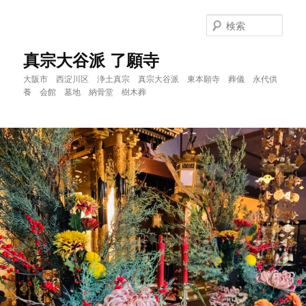
メ
イ
検
ン
索
コ
真宗大谷派 了願寺
ン
大阪市 西淀川区 浄土真宗 真宗大谷派 東本願寺 葬儀 永代供
テ
養 会館 墓地 納骨堂 樹木葬
ン
ツ
へ
移
動