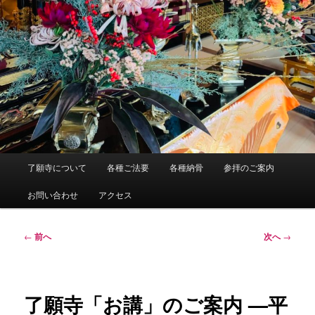
メ
了願寺について
各種ご法要
各種納骨
参拝のご案内
イ
ン
お問い合わせ
アクセス
メ
ニ
ュ
投
←
前へ
次へ
→
ー
稿
ナ
ビ
ゲ
了願寺「お講」のご案内 —平
ー