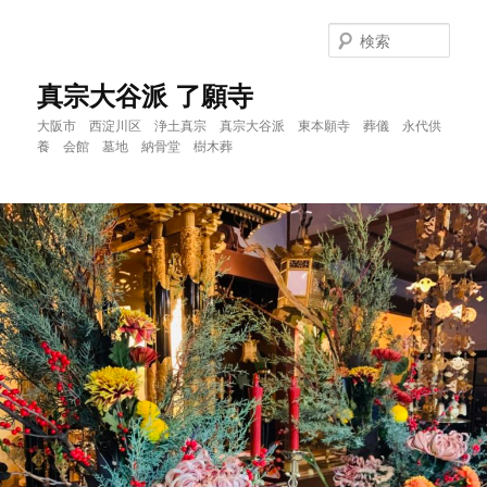
メ
イ
検
ン
索
コ
真宗大谷派 了願寺
ン
大阪市 西淀川区 浄土真宗 真宗大谷派 東本願寺 葬儀 永代供
テ
養 会館 墓地 納骨堂 樹木葬
ン
ツ
へ
移
動