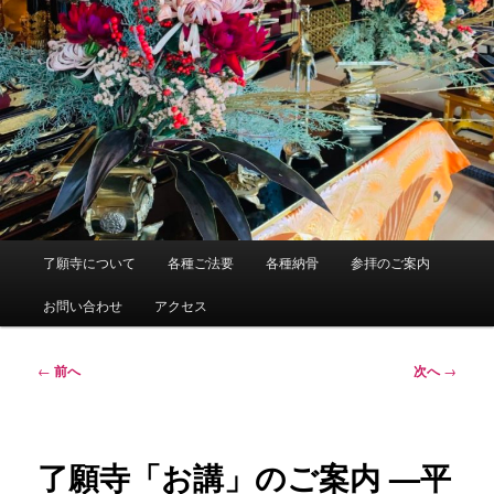
メ
了願寺について
各種ご法要
各種納骨
参拝のご案内
イ
ン
お問い合わせ
アクセス
メ
ニ
ュ
投
←
前へ
次へ
→
ー
稿
ナ
ビ
ゲ
了願寺「お講」のご案内 —平
ー