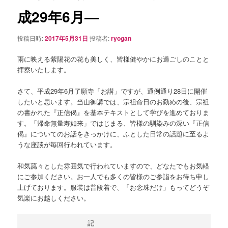
シ
成29年6月—
ョ
ン
投稿日時:
2017年5月31日
投稿者:
ryogan
雨に映える紫陽花の花も美しく、皆様健やかにお過ごしのことと
拝察いたします。
さて、平成29年6月了願寺「お講」ですが、通例通り28日に開催
したいと思います。当山御講では、宗祖命日のお勤めの後、宗祖
の書かれた『正信偈』を基本テキストとして学びを進めておりま
す。「帰命無量寿如来」ではじまる、皆様の馴染みの深い『正信
偈』についてのお話をきっかけに、ふとした日常の話題に至るよ
うな座談が毎回行われています。
和気藹々とした雰囲気で行われていますので、どなたでもお気軽
にご参加ください。お一人でも多くの皆様のご参詣をお待ち申し
上げております。服装は普段着で、「お念珠だけ」もってどうぞ
気楽にお越しください。
　　　　　　　　　記
