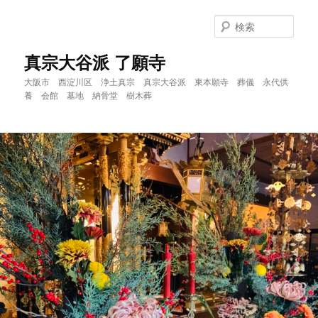
メ
イ
検
ン
索
コ
真宗大谷派 了願寺
ン
大阪市 西淀川区 浄土真宗 真宗大谷派 東本願寺 葬儀 永代供
テ
養 会館 墓地 納骨堂 樹木葬
ン
ツ
へ
移
動