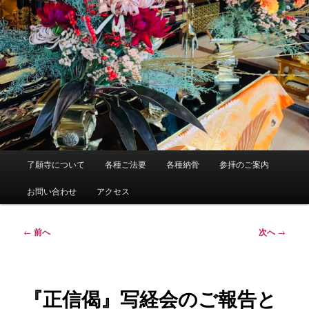
メ
了願寺について
各種ご法要
各種納骨
参拝のご案内
イ
ン
お問い合わせ
アクセス
メ
ニ
ュ
投
←
前へ
次へ
→
ー
稿
ナ
ビ
ゲ
『正信偈』写経会のご報告と
ー