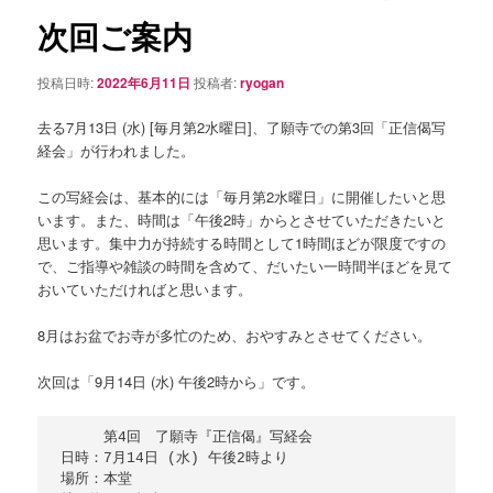
シ
次回ご案内
ョ
ン
投稿日時:
2022年6月11日
投稿者:
ryogan
去る7月13日 (水) [毎月第2水曜日]、了願寺での第3回「正信偈写
経会」が行われました。
この写経会は、基本的には「毎月第2水曜日」に開催したいと思
います。また、時間は「午後2時」からとさせていただきたいと
思います。集中力が持続する時間として1時間ほどが限度ですの
で、ご指導や雑談の時間を含めて、だいたい一時間半ほどを見て
おいていただければと思います。
8月はお盆でお寺が多忙のため、おやすみとさせてください。
次回は「9月14日 (水) 午後2時から」です。
　　　第4回　了願寺『正信偈』写経会

日時：7月14日 (水) 午後2時より

場所：本堂
