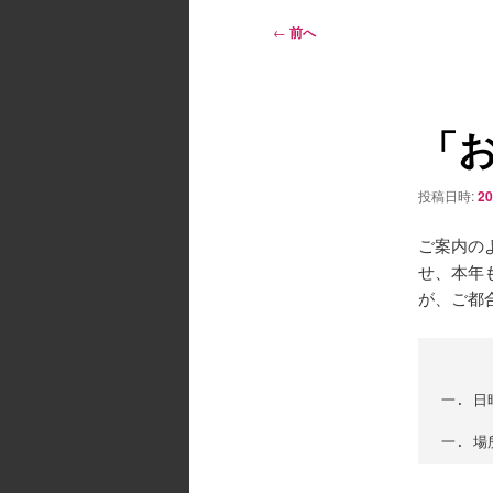
ン
メ
投
←
前へ
ニ
稿
ュ
ナ
ー
ビ
「
ゲ
ー
シ
投稿日時:
2
ョ
ン
ご案内の
せ、本年
が、ご都
　　　　
一. 日