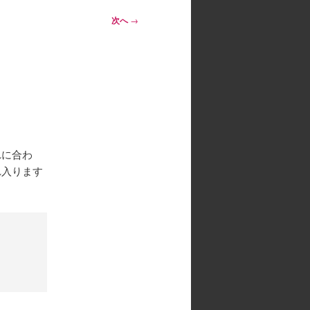
次へ
→
れに合わ
れ入ります