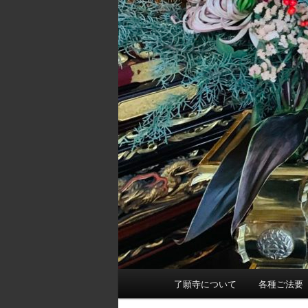
メ
了願寺について
各種ご法要
イ