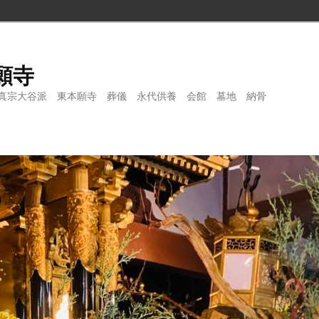
願寺
真宗大谷派 東本願寺 葬儀 永代供養 会館 墓地 納骨