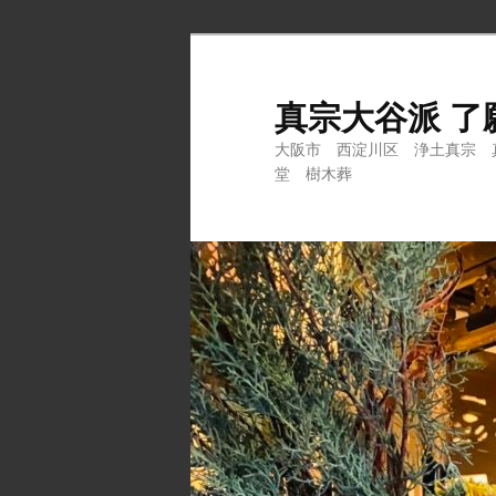
メ
イ
ン
真宗大谷派 了
コ
大阪市 西淀川区 浄土真宗 
ン
堂 樹木葬
テ
ン
ツ
へ
移
動