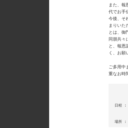
また、報
代でお手
今後、そ
まりいた
とは、御
同朋共々
と、報恩
く、お願
ご多用中
重なお時
　　　
日程 
　　　