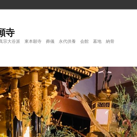
願寺
真宗大谷派 東本願寺 葬儀 永代供養 会館 墓地 納骨