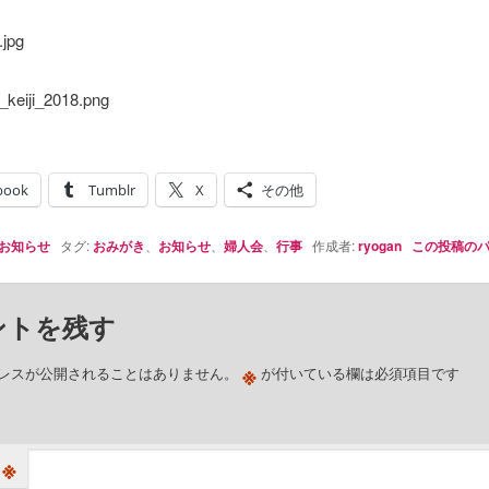
book
Tumblr
X
その他
お知らせ
タグ:
おみがき
、
お知らせ
、
婦人会
、
行事
作成者:
ryogan
この投稿の
ントを残す
※
レスが公開されることはありません。
が付いている欄は必須項目です
※