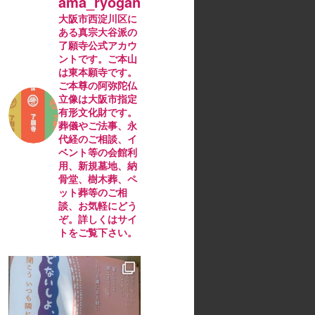
ama_ryogan
大阪市西淀川区に
ある真宗大谷派の
了願寺公式アカウ
ントです。ご本山
は東本願寺です。
ご本尊の阿弥陀仏
立像は大阪市指定
有形文化財です。
葬儀やご法事、永
代経のご相談、イ
ベント等の会館利
用、新規墓地、納
骨堂、樹木葬、ペ
ット葬等のご相
談、お気軽にどう
ぞ。詳しくはサイ
トをご覧下さい。