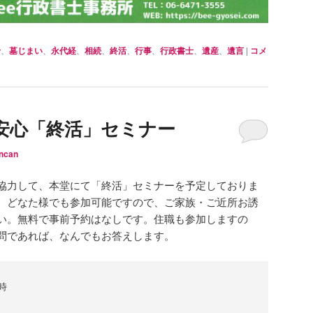
せ
、
墓じまい
、
永代経
、
相続
、
終活
、
行事
、
行政書士
、
遺産
、
遺言
|
コメ
安心「終活」セミナー
ncan
協力して、本堂にて「終活」セミナーを予定しておりま
、どなた様でも参加可能ですので、ご家族・ご近所お誘
い。無料で事前予約はなしです。住職も参加しますの
問であれば、なんでもお答えします。
時
