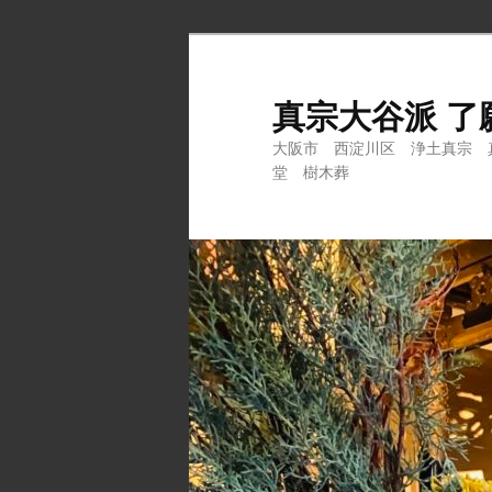
メ
サ
イ
ブ
ン
コ
真宗大谷派 了
コ
ン
大阪市 西淀川区 浄土真宗 
ン
テ
堂 樹木葬
テ
ン
ン
ツ
ツ
へ
へ
移
移
動
動