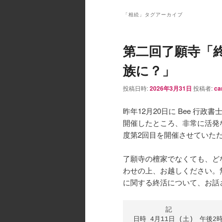
ン
メ
「
相続
」タグアーカイブ
ニ
ュ
第二回了願寺「
ー
族に？」
投稿日時:
2026年3月31日
投稿者:
ca
昨年12月20日に Bee 
開催したところ、非常に活発
度第2回目を開催させていた
了願寺の檀家でなくても、ど
わせの上、お越しください。
に関する終活について、お話
　　　　　記

日時 4月11日 (土)　午後2時