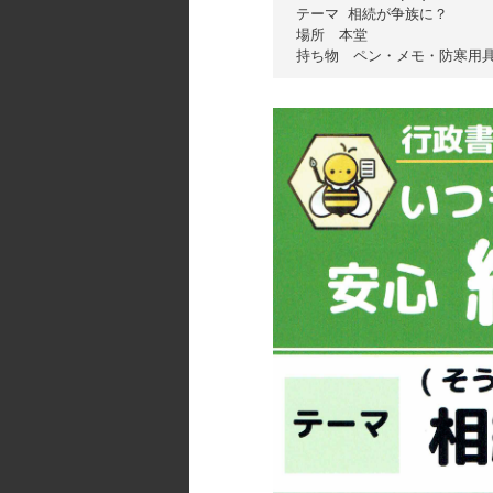
テーマ 相続が争族に？

場所　本堂
