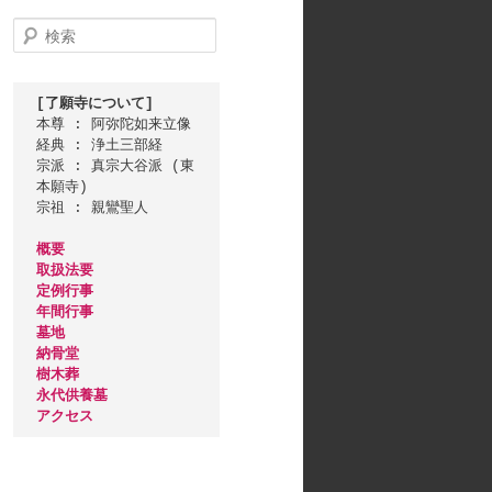
検
索
[了願寺について]
本尊 : 阿弥陀如来立像

経典 : 浄土三部経

宗派 : 真宗大谷派 (東
本願寺)

宗祖 : 親鸞聖人

概要
取扱法要
定例行事
年間行事
墓地
納骨堂
樹木葬
永代供養墓
アクセス