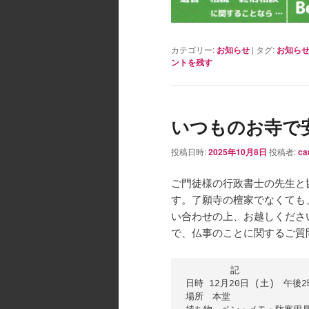
カテゴリー:
お知らせ
|
タグ:
お知ら
ントを残す
いつものお寺で
投稿日時:
2025年10月8日
投稿者:
ca
ご門徒様の行政書士の先生と
す。了願寺の檀家でなくても
い合わせの上、お越しくださ
で、仏事のことに関するご質
　　　　　記

日時 12月20日 (土)　午後2
場所　本堂
