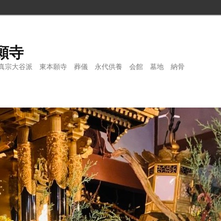
願寺
真宗大谷派 東本願寺 葬儀 永代供養 会館 墓地 納骨