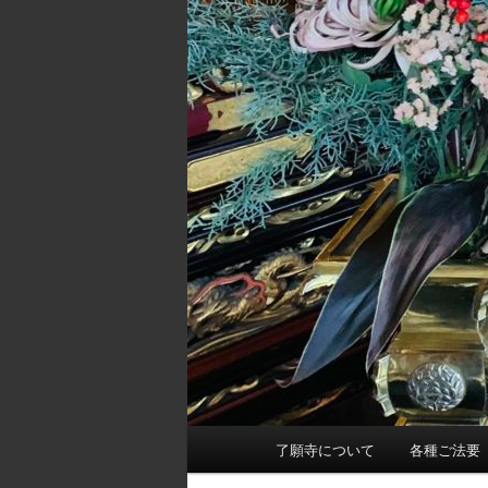
メ
了願寺について
各種ご法要
イ