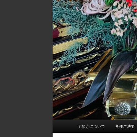
メ
了願寺について
各種ご法要
イ