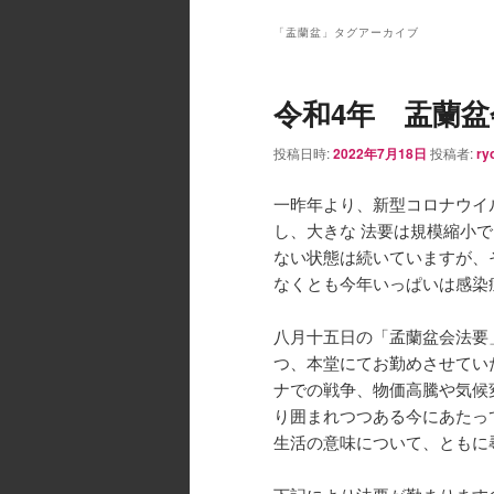
ン
メ
「
盂蘭盆
」タグアーカイブ
ニ
ュ
令和4年 盂蘭
ー
投稿日時:
2022年7月18日
投稿者:
ry
一昨年より、新型コロナウイル
し、大きな 法要は規模縮小て
ない状態は続いていますが、
なくとも今年いっぱいは感
八月十五日の「孟蘭盆会法要
つ、本堂にてお勤めさせてい
ナでの戦争、物価高騰や気候
り囲まれつつある今にあたっ
生活の意味について、ともに