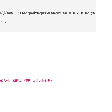
s/j/9801174432?pwd=R2pMM3FQN2svTG5ieTRTZ1BIR21yQT09

432

お知らせ
、
盂蘭盆
、
行事
|
コメントを残す