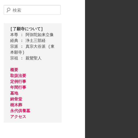
検
索
[了願寺について]
本尊 : 阿弥陀如来立像

経典 : 浄土三部経

宗派 : 真宗大谷派 (東
本願寺)

宗祖 : 親鸞聖人

概要
取扱法要
定例行事
年間行事
墓地
納骨堂
樹木葬
永代供養墓
アクセス