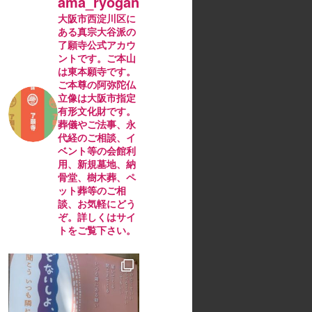
ama_ryogan
大阪市西淀川区に
ある真宗大谷派の
了願寺公式アカウ
ントです。ご本山
は東本願寺です。
ご本尊の阿弥陀仏
立像は大阪市指定
有形文化財です。
葬儀やご法事、永
代経のご相談、イ
ベント等の会館利
用、新規墓地、納
骨堂、樹木葬、ペ
ット葬等のご相
談、お気軽にどう
ぞ。詳しくはサイ
トをご覧下さい。