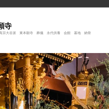
願寺
真宗大谷派 東本願寺 葬儀 永代供養 会館 墓地 納骨