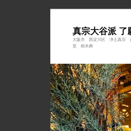
メ
サ
イ
ブ
ン
コ
真宗大谷派 了
コ
ン
大阪市 西淀川区 浄土真宗 
ン
テ
堂 樹木葬
テ
ン
ン
ツ
ツ
へ
へ
移
移
動
動