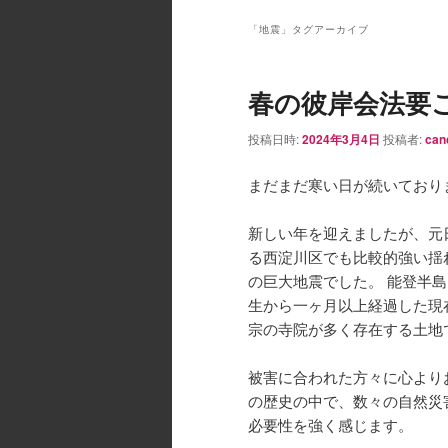
ン
メ
「
地震
」タグアーカイブ
ニ
ュ
春の彼岸会法要
ー
投稿日時:
2024年3月4日
投稿者:
can
まだまだ寒い日が続いており
新しい年を迎えましたが、元
る西淀川区でも比較的強い揺
の巨大地震でした。 能登半
生から一ヶ月以上経過した現
宗の寺院が多く存在する土地
被害に合われた方々に心より
の歴史の中で、数々の自然災
必要性を強く感じます。