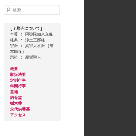
検
索
[了願寺について]
本尊 : 阿弥陀如来立像

経典 : 浄土三部経

宗派 : 真宗大谷派 (東
本願寺)

宗祖 : 親鸞聖人

概要
取扱法要
定例行事
年間行事
墓地
納骨堂
樹木葬
永代供養墓
アクセス