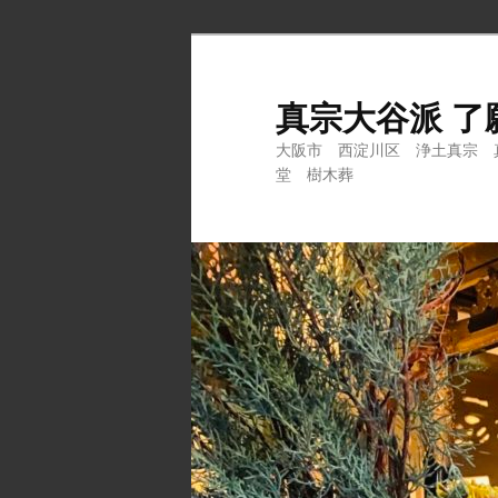
メ
サ
イ
ブ
ン
コ
真宗大谷派 了
コ
ン
大阪市 西淀川区 浄土真宗 
ン
テ
堂 樹木葬
テ
ン
ン
ツ
ツ
へ
へ
移
移
動
動