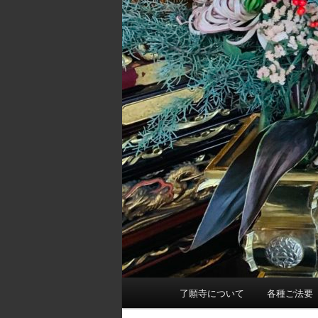
メ
了願寺について
各種ご法要
イ