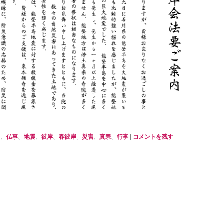
せ
、
仏事
、
地震
、
彼岸
、
春彼岸
、
災害
、
真宗
、
行事
|
コメントを残す