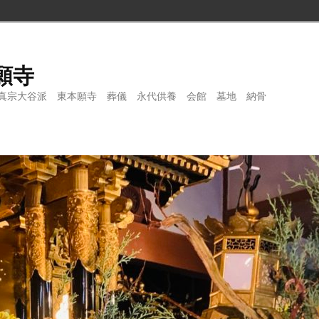
願寺
真宗大谷派 東本願寺 葬儀 永代供養 会館 墓地 納骨