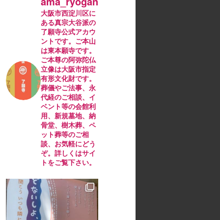
ama_ryogan
大阪市西淀川区に
ある真宗大谷派の
了願寺公式アカウ
ントです。ご本山
は東本願寺です。
ご本尊の阿弥陀仏
立像は大阪市指定
有形文化財です。
葬儀やご法事、永
代経のご相談、イ
ベント等の会館利
用、新規墓地、納
骨堂、樹木葬、ペ
ット葬等のご相
談、お気軽にどう
ぞ。詳しくはサイ
トをご覧下さい。